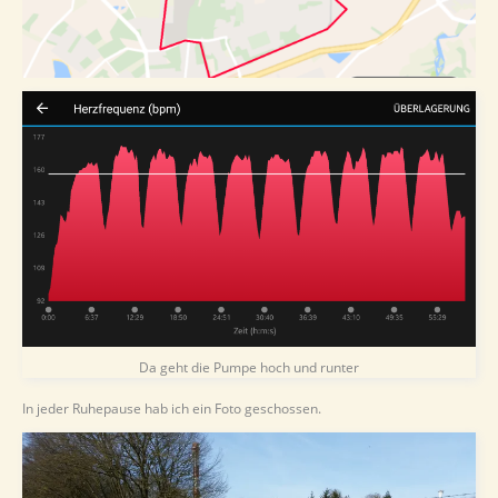
Da geht die Pumpe hoch und runter
In jeder Ruhepause hab ich ein Foto geschossen.