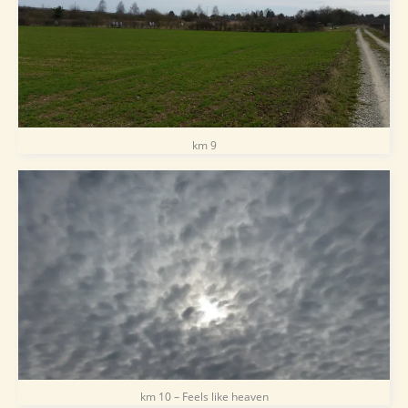
km 9
km 10 – Feels like heaven