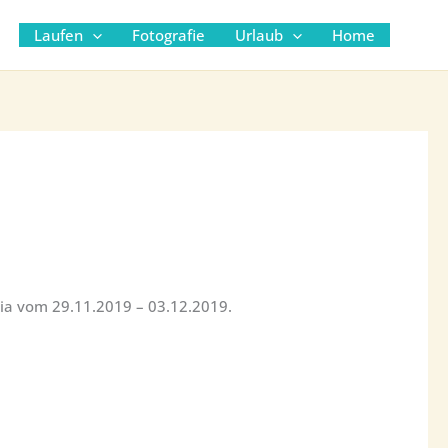
Suc
Laufen
Fotografie
Urlaub
Home
cia vom 29.11.2019 – 03.12.2019.