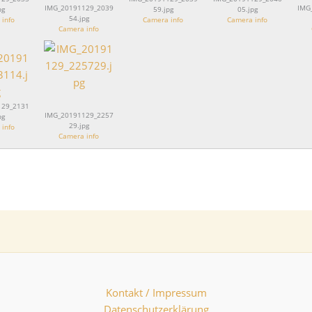
IMG_20191129_2039
IMG
pg
59.jpg
05.jpg
54.jpg
info
Camera info
Camera info
Camera info
129_2131
IMG_20191129_2257
pg
29.jpg
info
Camera info
Kontakt / Impressum
Datenschutzerklärung