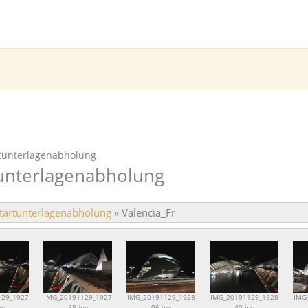
rtunterlagenabholung
tunterlagenabholung
Startunterlagenabholung
»
Valencia_Fr
129_1927
IMG_20191129_1927
IMG_20191129_1928
IMG_20191129_1928
IMG
pg
58.jpg
06.jpg
40.jpg