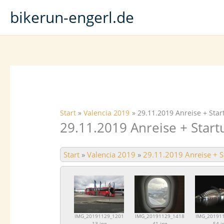
Zum
bikerun-engerl.de
Inhalt
springen
Start
Valencia 2019
29.11.2019 Anreise + Sta
29.11.2019 Anreise + Star
Start
»
Valencia 2019
»
29.11.2019 Anreise + 
IMG_20191129_1201
IMG_20191129_1418
IMG_20191
13.jpg
41.jpg
54.j