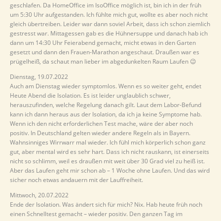
geschlafen. Da HomeOffice im IsoOffice möglich ist, bin ich in der früh
um 5:30 Uhr aufgestanden. Ich fühlte mich gut, wollte es aber noch nicht
gleich übertreiben. Leider war dann soviel Arbeit, dass ich schon ziemlich
gestresst war. Mittagessen gab es die Hühnersuppe und danach hab ich
dann um 14:30 Uhr Feierabend gemacht, micht etwas in den Garten
gesetzt und dann den Frauen-Marathon angeschaut. Draußen war es
prügelheiß, da schaut man lieber im abgedunkelten Raum Laufen 😉
Dienstag, 19.07.2022
Auch am Dienstag wieder symptomlos. Wenn es so weiter geht, endet
Heute Abend die Isolation. Es ist leider unglaublich schwer,
herauszufinden, welche Regelung danach gilt. Laut dem Labor-Befund
kann ich dann heraus aus der Isolation, da ich ja keine Symptome hab.
Wenn ich den nicht erforderlichen Test mache, wäre der aber noch
positiv. In Deutschland gelten wieder andere Regeln als in Bayern.
Wahnsinniges Wirrwarr mal wieder. Ich fühl mich körperlich schon ganz
gut, aber mental wird es sehr hart. Dass ich nicht rauskann, ist einerseits
nicht so schlimm, weil es draußen mit weit über 30 Grad viel zu heiß ist.
Aber das Laufen geht mir schon ab – 1 Woche ohne Laufen. Und das wird
sicher noch etwas andauern mit der Lauffreiheit.
Mittwoch, 20.07.2022
Ende der Isolation. Was ändert sich für mich? Nix. Hab heute früh noch
einen Schnelltest gemacht – wieder positiv. Den ganzen Tag im