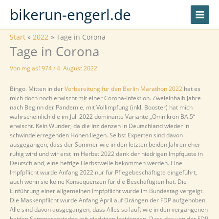
Zum
bikerun-engerl.de
Inhalt
springen
Start
2022
Tage in Corona
Tage in Corona
Von
mglas1974
/
4. August 2022
Bingo. Mitten in der
Vorbereitung für den Berlin Marathon 2022
hat es
mich doch noch erwischt mit einer Corona-Infektion. Zweieinhalb Jahre
nach Beginn der Pandemie, mit Vollimpfung (inkl. Booster) hat mich
wahrscheinlich die im Juli 2022 dominante Variante „Omnikron BA.5“
erwischt. Kein Wunder, da die Inzidenzen in Deutschland wieder in
schwindelerregenden Höhen liegen. Selbst Experten sind davon
ausgegangen, dass der Sommer wie in den letzten beiden Jahren eher
ruhig wird und wir erst im Herbst 2022 dank der niedrigen Impfquote in
Deutschland, eine heftige Herbstwelle bekommen werden. Eine
Impfpflicht wurde Anfang 2022 nur für Pflegebeschäftigte eingeführt,
auch wenn sie keine Konsequenzen für die Beschäftigten hat. Die
Einführung einer allgemeinen Impfpflicht wurde im Bundestag vergeigt.
Die Maskenpflicht wurde Anfang April auf Drängen der FDP aufgehoben.
Alle sind davon ausgegangen, dass Alles so läuft wie in den vergangenen
beiden Sommerperioden mit niedrigen Inzidenzen. Dass das von der FDP