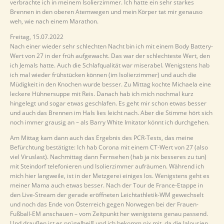
verbrachte ich in meinem Isolierzimmer. Ich hatte ein sehr starkes
Brennen in den oberen Atemwegen und mein Körper tat mir genauso
weh, wie nach einem Marathon.
Freitag, 15.07.2022
Nach einer wieder sehr schlechten Nacht bin ich mit einem Body Battery-
Wert von 27 in der früh aufgewacht. Das war der schlechteste Wert, den
ich Jemals hatte. Auch die Schlafqualität war miserabel. Wenigstens hab
ich mal wieder frühstücken können (im Isolierzimmer) und auch die
Müdigkeit in den Knochen wurde besser. Zu Mittag kochte Michaela eine
leckere Hühnersuppe mit Reis. Danach hab ich mich nochmal kurz
hingelegt und sogar etwas geschlafen. Es geht mir schon etwas besser
und auch das Brennen im Hals lies leicht nach. Aber die Stimme hört sich
noch immer grausig an – als Barry White Imitator könnt ich durchgehen.
Am Mittag kam dann auch das Ergebnis des PCR-Tests, das meine
Befürchtung bestätigte: Ich hab Corona mit einem CT-Wert von 27 (also
viel Viruslast). Nachmittag dann Fernsehen (hab ja nix besseres zu tun)
mit Steindorf telefonieren und Isolierzimmer aufräumen. Während ich
mich hier langweile, ist in der Metzgerei einiges los. Wenigstens geht es
meiner Mama auch etwas besser. Nach der Tour de France-Etappe in
den Live-Stream der gerade eröffneten Leichtathletik-WM gewechselt
und noch das Ende von Österreich gegen Norwegen bei der Frauen-
Fußball-EM anschauen – vom Zeitpunkt her wenigstens genau passend.
Und draußen ist es prügelheiß und ich bekomm nix mit, da die Jalousien