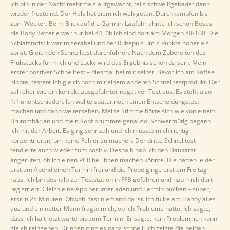
Ich bin in der Nacht mehrmals aufgewacht, teils schweißgebadet dann
wieder fröstelnd. Der Hals hat ziemlich weh getan. Durchkämpfen bis
zum Wecker. Beim Blick auf die Garmin-Laufuhr ahnte ich schon Böses –
die Body Batterie war nur bei 44, üblich sind dort am Morgen 80-100. Die
Schlafstatistik war miserabel und der Ruhepuls um 8 Punkte höher als
sonst. Gleich den Schnelltest durchführen. Nach dem Zubereiten des
Frühstücks für mich und Lucky wird das Ergebnis schon da sein. Mein
erster postiver Schnelltest – diesmal bei mir selbst. Bevor ich am Kaffee
nippte, testete ich gleich noch mit einem anderen Schnelltestprodukt. Der
sah eher wie ein korrekt ausgeführter negativer Test aus. Es steht also
1:1 unentschieden. Ich wollte später noch einen Entscheidungstest
machen und dann weitersehen. Meine Stimme hörte sich wie von einem
Brummbär an und mein Kopf brummte genauso. Schwermütig begann
ich mit der Arbeit. Es ging sehr zäh und ich musste mich richtig
konzentrieren, um keine Fehler zu machen. Der dritte Schnelltest
tendierte auch wieder zum positiv. Deshalb hab ich den Hausarzt
angerufen, ob ich einen PCR bei ihnen machen könnte. Die hätten leider
erst am Abend einen Termin frei und die Probe ginge erst am Freitag
raus. Ich bin deshalb zur Teststation in FFB gefahren und hab mich dort
registriert. Gleich eine App herunterladen und Termin buchen – super,
erst in 25 Minuten. Obwohl fast niemand da ist. Ich füllte am Handy alles
aus und ein netter Mann fragte mich, ob ich Probleme hätte. Ich sagte,
dass ich halt jetzt warte bis zum Termin. Er sagte, kein Problem, ich kann
gleich reingehen. Drinnen ging es ganz schnell. Ich zeigte die beiden