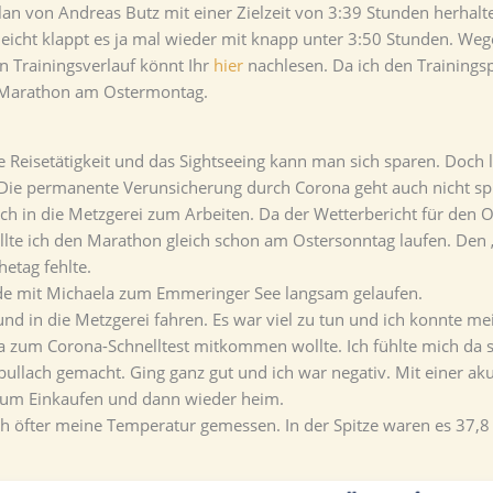
n von Andreas Butz mit einer Zielzeit von 3:39 Stunden herhalte
lleicht klappt es ja mal wieder mit knapp unter 3:50 Stunden. W
 Trainingsverlauf könnt Ihr
hier
nachlesen. Da ich den Trainingsp
m Marathon am Ostermontag.
e Reisetätigkeit und das Sightseeing kann man sich sparen. Doch 
. Die permanente Verunsicherung durch Corona geht auch nicht s
h in die Metzgerei zum Arbeiten. Da der Wetterbericht für den
lte ich den Marathon gleich schon am Ostersonntag laufen. Den 
etag fehlte.
nde mit Michaela zum Emmeringer See langsam gelaufen.
in die Metzgerei fahren. Es war viel zu tun und ich konnte mein
la zum Corona-Schnelltest mitkommen wollte. Ich fühlte mich da 
bullach gemacht. Ging ganz gut und ich war negativ. Mit einer a
 zum Einkaufen und dann wieder heim.
ch öfter meine Temperatur gemessen. In der Spitze waren es 37,8