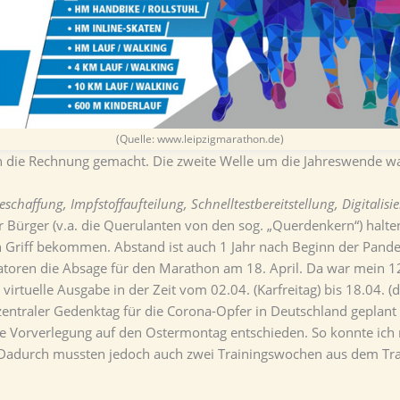
(Quelle: www.leipzigmarathon.de)
ch die Rechnung gemacht. Die zweite Welle um die Jahreswende wa
schaffung, Impfstoffaufteilung, Schnelltestbereitstellung, Digitalis
er Bürger (v.a. die Querulanten von den sog. „Querdenkern“) halt
en Griff bekommen. Abstand ist auch 1 Jahr nach Beginn der Pand
toren die Absage für den Marathon am 18. April. Da war mein 1
e virtuelle Ausgabe in der Zeit vom 02.04. (Karfreitag) bis 18.04.
 zentraler Gedenktag für die Corona-Opfer in Deutschland geplan
ne Vorverlegung auf den Ostermontag entschieden. So konnte ich
Dadurch mussten jedoch auch zwei Trainingswochen aus dem Tra