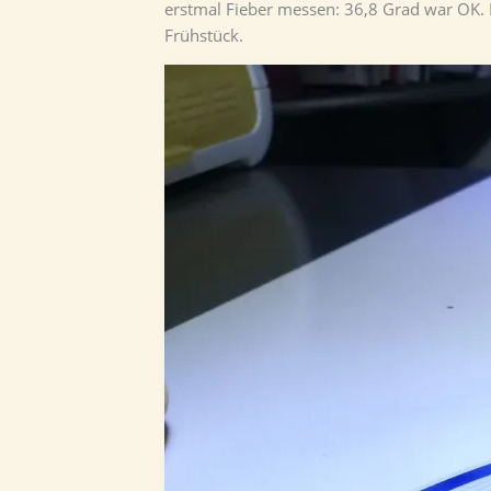
erstmal Fieber messen: 36,8 Grad war OK. 
Frühstück.