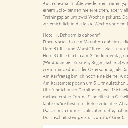
Auch diesmal mußte wieder der Trainingspla
einem Solo-Rennen nie erreichen, aber vie
Trainingsplan um zwei Wochen gekürzt. Den
zuversichtlich in die letzte Woche vor de
Hotel – „Dahoam is dahoam“
Einen Vorteil hat ein Marathon daheim – di
HomeOffice und WurstOffice – viel zu tun
HomeOffice bin ich am Gründonnerstag noc
(Windböen bis 65 km/h; Regen; Schnee) wol
wenn mir dadurch der Ostersonntag als Ruh
Am Karfreitag bin ich noch eine kleine Ru
Am Karsamstag dann um 5 Uhr aufstehen und 
Uhr fuhr ich nach Gernlinden, weil Michae
meinen ersten Corona-Schnelltest in Geisel
laufen wäre bestimmt keine gute Idee. Ab
Da ich mich immer schlechter fühlte, hab i
Durchschnittstemperatur von 35,7 Grad).