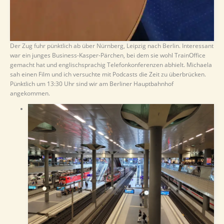
Der Zug fuhr pünktlich ab über Nürnberg, Leipzig nach Berlin. Interessant
war ein junges Business-Kasper-Pärchen, bei dem sie wohl TrainOffice
gemacht hat und englischsprachig Telefonkonferenzen abhielt. Michaela
sah einen Film und ich versuchte mit Podcasts die Zeit zu überbrücken.
Pünktlich um 13:30 Uhr sind wir am Berliner Hauptbahnhof
angekommen.