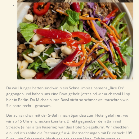
Da wir Hunger hatten sind wir in ein Schnellimbiss namens „Rice On“
gegangen und haben uns eine Bowl geholt. Jetzt sind wir auch total Hipp
hier in Berlin. Da Michaela ihre Bowl nicht so schmeckte, tauschten wir.
Sie hatte recht – grausam.
Danach sind wir mit der S-Bahn nach Spandau zum Hotel gefahren, wo
wir ab 15 Uhr einchecken konnten. Direkt gegenüber dem Bahnhof
Stresow (einer alten Kaserne) war das Hotel Spiegelturm. Wir checkten
ein und ich zahlte die Rechnung für 4 Übernachtungen mit Frühstück: 195
Euro – ein Schnäppele. Nach den schlechten Hotel-Erfahrungen bei