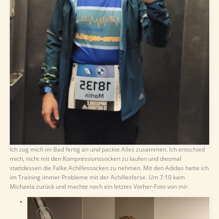
Ich zog mich im Bad fertig an und packte Alles zusammen. Ich entschied
mich, nicht mit den Kompressionssocken zu laufen und diesmal
stattdessen die Falke Achillessocken zu nehmen. Mit den Adidas hatte ich
im Training immer Probleme mit der Achillesferse. Um 7:10 kam
Michaela zurück und machte noch ein letztes Vorher-Foto von mir.