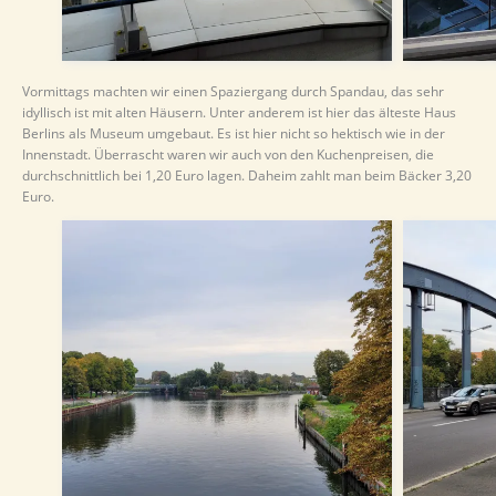
Vormittags machten wir einen Spaziergang durch Spandau, das sehr
idyllisch ist mit alten Häusern. Unter anderem ist hier das älteste Haus
Berlins als Museum umgebaut. Es ist hier nicht so hektisch wie in der
Innenstadt. Überrascht waren wir auch von den Kuchenpreisen, die
durchschnittlich bei 1,20 Euro lagen. Daheim zahlt man beim Bäcker 3,20
Euro.