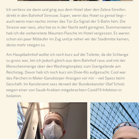
Ich verliess sie dann und ging aus dem Hotel über den Zebra-Streifen
direkt in den Bahnhof Stresow. Super, wenn das Hotel so genial liegt –
auch wenn man nachts immer das Tür-Zu-Signal der S-Bahn hört. Die
Strasse war nass, also hat es in der Nacht wohl geregnet. Dummerweise
hab ich die vorbereitete Maurten-Flasche im Hotel vergessen. Es waren
schon ein paar Mitläufer im Zug und je näher wir der Stadtmitte kamen,
desto mehr stiegen zu.
Am Hauptbahnhof wollte ich noch kurz auf die Toilette, da die Schlange
zu gross war, bin ich jedoch gleich aus dem Bahnhof raus und mit der
Menschenmenge über den Washingtonplatz zum Startgelände am
Reichstag. Davor hab ich noch kurz ein Dixie-Klo aufgesucht. Cool war
das Pärchen in Maler-Ganzkörper-Anzügen vor mir – viel Spass beim
Geschäft. Im Kanzleramt sass derweil der Bundeskanzler Olaf Scholz
wegen einer von Saudi-Arabien mitgebrachten Covid19-Infektion in
Isolation.