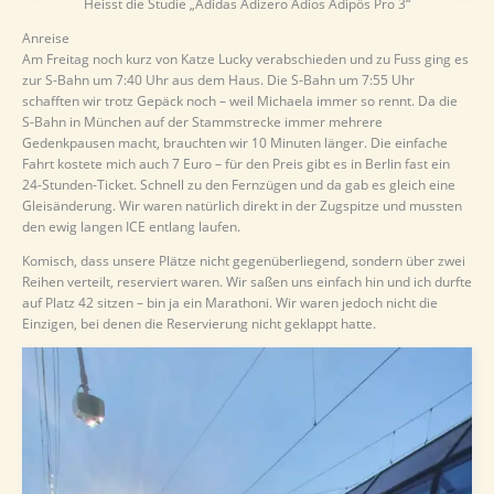
Heisst die Studie „Adidas Adizero Adios Adipös Pro 3“
Anreise
Am Freitag noch kurz von Katze Lucky verabschieden und zu Fuss ging es
zur S-Bahn um 7:40 Uhr aus dem Haus. Die S-Bahn um 7:55 Uhr
schafften wir trotz Gepäck noch – weil Michaela immer so rennt. Da die
S-Bahn in München auf der Stammstrecke immer mehrere
Gedenkpausen macht, brauchten wir 10 Minuten länger. Die einfache
Fahrt kostete mich auch 7 Euro – für den Preis gibt es in Berlin fast ein
24-Stunden-Ticket. Schnell zu den Fernzügen und da gab es gleich eine
Gleisänderung. Wir waren natürlich direkt in der Zugspitze und mussten
den ewig langen ICE entlang laufen.
Komisch, dass unsere Plätze nicht gegenüberliegend, sondern über zwei
Reihen verteilt, reserviert waren. Wir saßen uns einfach hin und ich durfte
auf Platz 42 sitzen – bin ja ein Marathoni. Wir waren jedoch nicht die
Einzigen, bei denen die Reservierung nicht geklappt hatte.