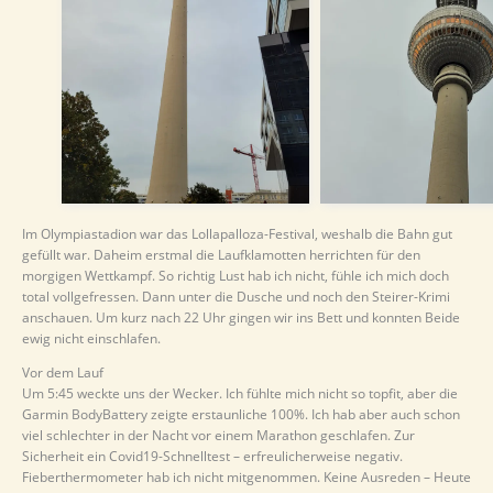
Im Olympiastadion war das Lollapalloza-Festival, weshalb die Bahn gut
gefüllt war. Daheim erstmal die Laufklamotten herrichten für den
morgigen Wettkampf. So richtig Lust hab ich nicht, fühle ich mich doch
total vollgefressen. Dann unter die Dusche und noch den Steirer-Krimi
anschauen. Um kurz nach 22 Uhr gingen wir ins Bett und konnten Beide
ewig nicht einschlafen.
Vor dem Lauf
Um 5:45 weckte uns der Wecker. Ich fühlte mich nicht so topfit, aber die
Garmin BodyBattery zeigte erstaunliche 100%. Ich hab aber auch schon
viel schlechter in der Nacht vor einem Marathon geschlafen. Zur
Sicherheit ein Covid19-Schnelltest – erfreulicherweise negativ.
Fieberthermometer hab ich nicht mitgenommen. Keine Ausreden – Heute