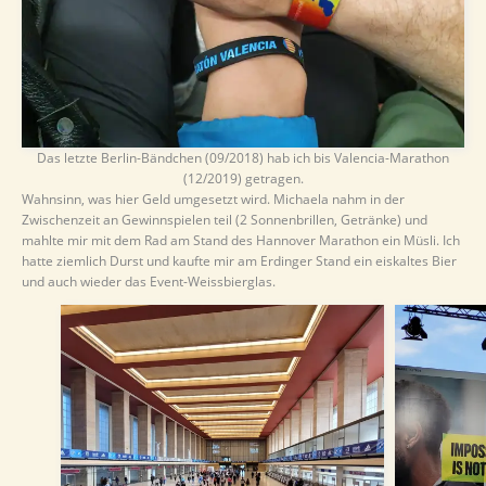
Das letzte Berlin-Bändchen (09/2018) hab ich bis Valencia-Marathon
(12/2019) getragen.
Wahnsinn, was hier Geld umgesetzt wird. Michaela nahm in der
Zwischenzeit an Gewinnspielen teil (2 Sonnenbrillen, Getränke) und
mahlte mir mit dem Rad am Stand des Hannover Marathon ein Müsli. Ich
hatte ziemlich Durst und kaufte mir am Erdinger Stand ein eiskaltes Bier
und auch wieder das Event-Weissbierglas.