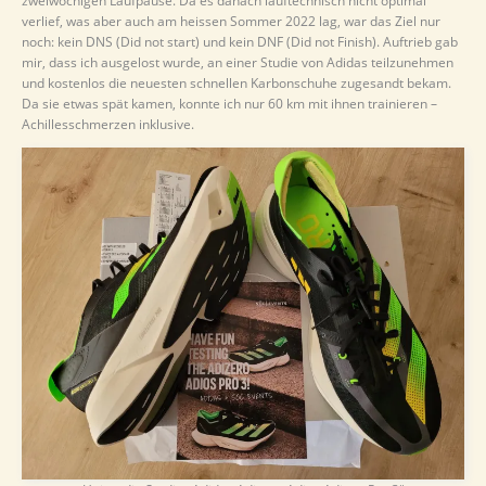
zweiwöchigen Laufpause. Da es danach lauftechnisch nicht optimal
verlief, was aber auch am heissen Sommer 2022 lag, war das Ziel nur
noch: kein DNS (Did not start) und kein DNF (Did not Finish). Auftrieb gab
mir, dass ich ausgelost wurde, an einer Studie von Adidas teilzunehmen
und kostenlos die neuesten schnellen Karbonschuhe zugesandt bekam.
Da sie etwas spät kamen, konnte ich nur 60 km mit ihnen trainieren –
Achillesschmerzen inklusive.