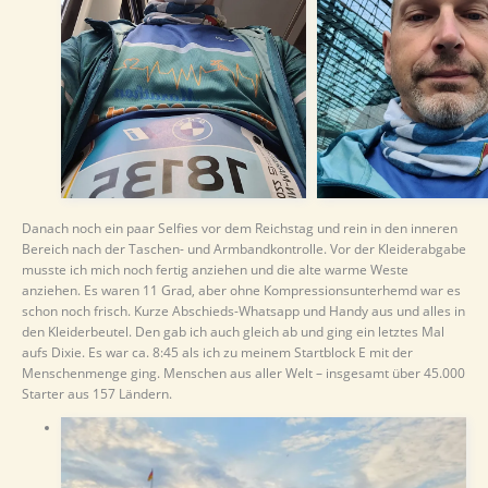
Danach noch ein paar Selfies vor dem Reichstag und rein in den inneren
Bereich nach der Taschen- und Armbandkontrolle. Vor der Kleiderabgabe
musste ich mich noch fertig anziehen und die alte warme Weste
anziehen. Es waren 11 Grad, aber ohne Kompressionsunterhemd war es
schon noch frisch. Kurze Abschieds-Whatsapp und Handy aus und alles in
den Kleiderbeutel. Den gab ich auch gleich ab und ging ein letztes Mal
aufs Dixie. Es war ca. 8:45 als ich zu meinem Startblock E mit der
Menschenmenge ging. Menschen aus aller Welt – insgesamt über 45.000
Starter aus 157 Ländern.