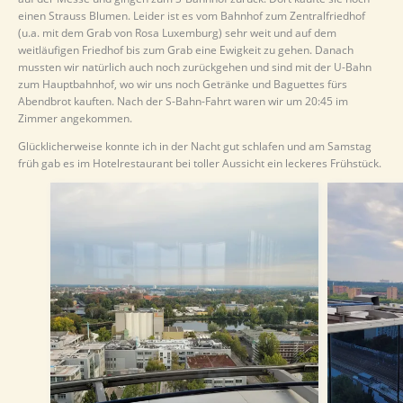
einen Strauss Blumen. Leider ist es vom Bahnhof zum Zentralfriedhof
(u.a. mit dem Grab von Rosa Luxemburg) sehr weit und auf dem
weitläufigen Friedhof bis zum Grab eine Ewigkeit zu gehen. Danach
mussten wir natürlich auch noch zurückgehen und sind mit der U-Bahn
zum Hauptbahnhof, wo wir uns noch Getränke und Baguettes fürs
Abendbrot kauften. Nach der S-Bahn-Fahrt waren wir um 20:45 im
Zimmer angekommen.
Glücklicherweise konnte ich in der Nacht gut schlafen und am Samstag
früh gab es im Hotelrestaurant bei toller Aussicht ein leckeres Frühstück.