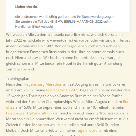
Wir wussten Alle zu dem Zeitpunkt natürlich nicht, wie sich Corona im
Jahr 2022 entwickeln wird – eventuell ist es vorbei oder wir sind im Herbst
in der Corona-Welle Nr. 987. Von dem größeren Problem durch den
kriegerischen Einmarsch Russlands in der Ukraine ahnte damals auch
noch Niemand etwas. Wir buchten ohne Kenntnis dessen vorsorglich
gleich schon mal Mitte Januar ein Hotel in Berlin mit guter Anbindung
zum Startbereich.
Trainingsplan
Nach dem
Regensburg Marathon
am 29.05. ging ich es im Juni lockerer
an bis am 26.06. meine
Road to Berlin 2022
begann. Ich nahm wieder den
12-wöchigen Trainingsplan von Andreas Butz mit einer Woche Puffer
während der European Championships-Woche Mitte August mit dem
Run
of 22
am 15.08. Mitte September wollte ich meine 10. Teilnahme beim
Friedberger Halbmarathon
klar machen – auch wenn 2 Wochen vor dem
Marathon ein Halbmarathon-Wettkampf nicht so empfehlenswert ist. Als
Zielzeit für den Marathon wollte ich endlich mal unter 3:40 Stunden
bleiben. Doch Mitte Juli erlebte ich meine
Tage in Corona
mit einer