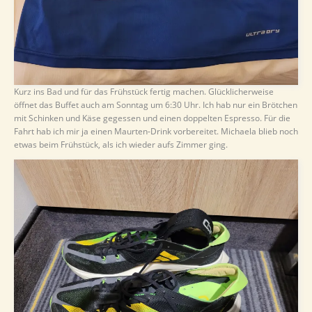
Kurz ins Bad und für das Frühstück fertig machen. Glücklicherweise
öffnet das Buffet auch am Sonntag um 6:30 Uhr. Ich hab nur ein Brötchen
mit Schinken und Käse gegessen und einen doppelten Espresso. Für die
Fahrt hab ich mir ja einen Maurten-Drink vorbereitet. Michaela blieb noch
etwas beim Frühstück, als ich wieder aufs Zimmer ging.