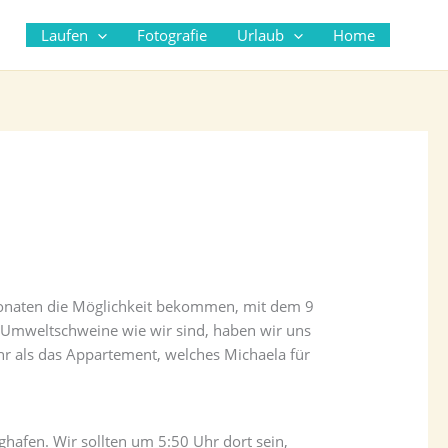
Suc
Laufen
Fotografie
Urlaub
Home
monaten die Möglichkeit bekommen, mit dem 9
 Umweltschweine wie wir sind, haben wir uns
ehr als das Appartement, welches Michaela für
ghafen. Wir sollten um 5:50 Uhr dort sein,