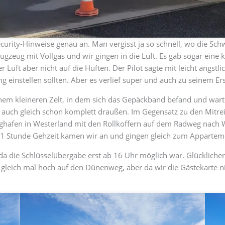
 Security-Hinweise genau an. Man vergisst ja so schnell, wo die S
gzeug mit Vollgas und wir gingen in die Luft. Es gab sogar eine 
 Luft aber nicht auf die Hüften. Der Pilot sagte mit leicht ängstli
ng einstellen sollten. Aber es verlief super und auch zu seinem Er
em kleineren Zelt, in dem sich das Gepäckband befand und wartet
r auch gleich schon komplett draußen. Im Gegensatz zu den Mitre
hafen in Westerland mit den Rollkoffern auf dem Radweg nach W
. 1 Stunde Gehzeit kamen wir an und gingen gleich zum Appartem
 da die Schlüsselübergabe erst ab 16 Uhr möglich war. Glückliche
gleich mal hoch auf den Dünenweg, aber da wir die Gästekarte ni