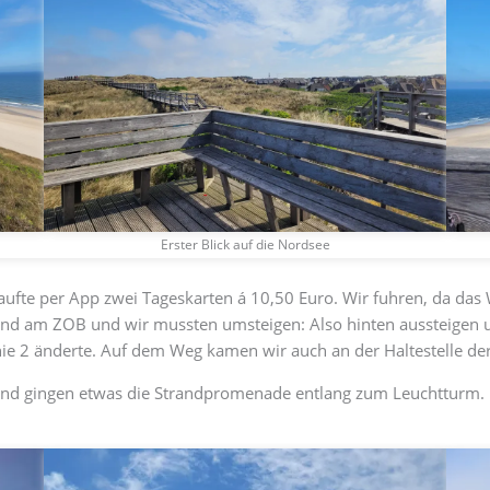
Erster Blick auf die Nordsee
kaufte per App zwei Tageskarten á 10,50 Euro. Wir fuhren, da da
rland am ZOB und wir mussten umsteigen: Also hinten aussteigen 
inie 2 änderte. Auf dem Weg kamen wir auch an der Haltestelle der
und gingen etwas die Strandpromenade entlang zum Leuchtturm. L