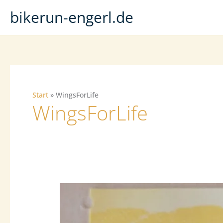
Zum
bikerun-engerl.de
Inhalt
springen
Start
WingsForLife
WingsForLife