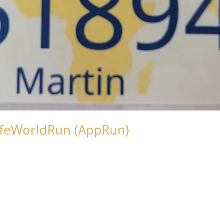
LifeWorldRun (AppRun)