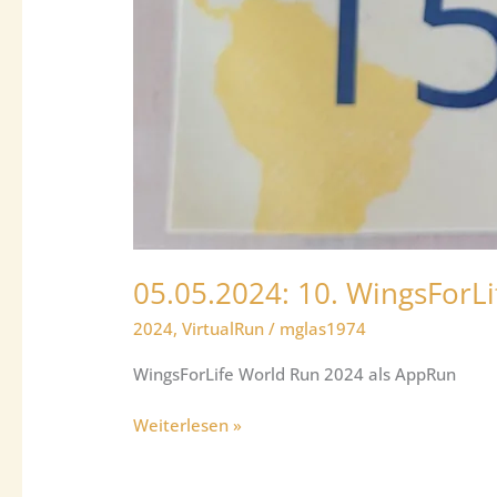
05.05.2024: 10. WingsFor
2024
,
VirtualRun
/
mglas1974
WingsForLife World Run 2024 als AppRun
05.05.2024:
Weiterlesen »
10.
WingsForLifeWorldRun