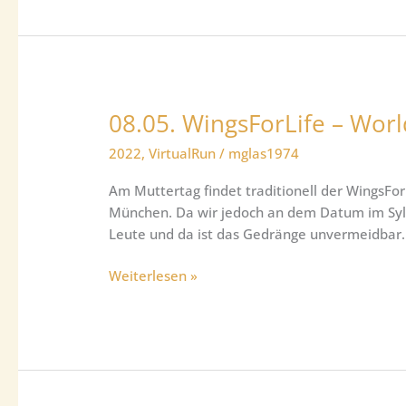
(AppRun)
08.05. WingsForLife – Wo
2022
,
VirtualRun
/
mglas1974
Am Muttertag findet traditionell der WingsForL
München. Da wir jedoch an dem Datum im Sylt
Leute und da ist das Gedränge unvermeidbar
08.05.
Weiterlesen »
WingsForLife
–
WorldAppRun
2022