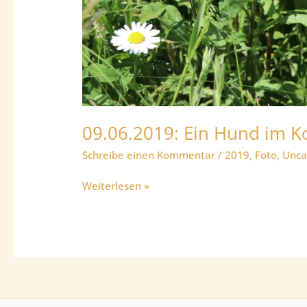
09.06.2019: Ein Hund im K
Schreibe einen Kommentar
/
2019
,
Foto
,
Unca
09.06.2019:
Weiterlesen »
Ein
Hund
im
Kornfeld