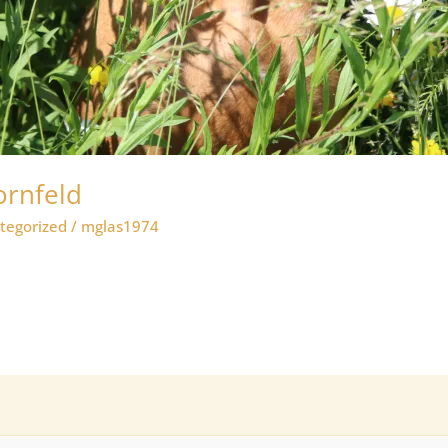
ornfeld
tegorized
/
mglas1974