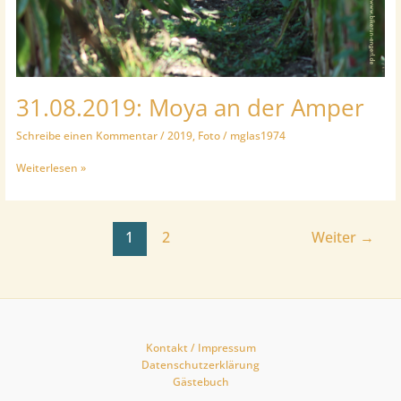
31.08.2019: Moya an der Amper
Schreibe einen Kommentar
/
2019
,
Foto
/
mglas1974
31.08.2019:
Weiterlesen »
Moya
an
der
Amper
1
2
Weiter
→
Kontakt / Impressum
Datenschutzerklärung
Gästebuch