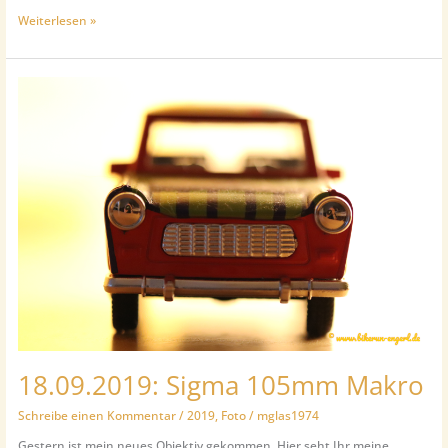
03.10.2019:
Weiterlesen »
Feiertagsspaziergang
18.09.2019: Sigma 105mm Makro
Schreibe einen Kommentar
/
2019
,
Foto
/
mglas1974
Gestern ist mein neues Objektiv gekommen. Hier seht Ihr meine