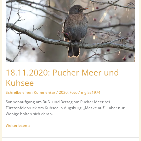
18.11.2020: Pucher Meer und
Kuhsee
Schreibe einen Kommentar
/
2020
,
Foto
/
mglas1974
Sonnenaufgang am Buß- und Bettag am Pucher Meer bei
Fürstenfeldbruck Am Kuhsee in Augsburg. „Maske auf“ – aber nur
Wenige halten sich daran.
18.11.2020:
Weiterlesen »
Pucher
Meer