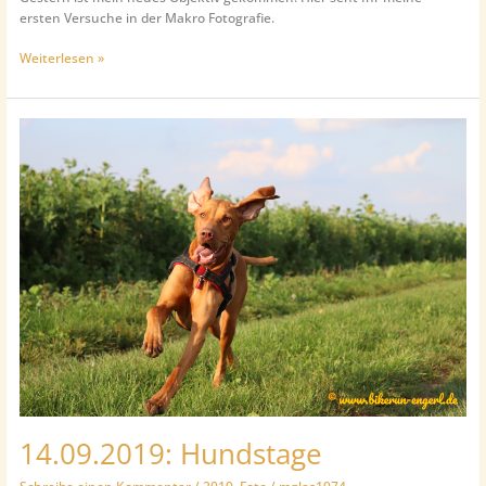
ersten Versuche in der Makro Fotografie.
18.09.2019:
Weiterlesen »
Sigma
105mm
Makro
14.09.2019: Hundstage