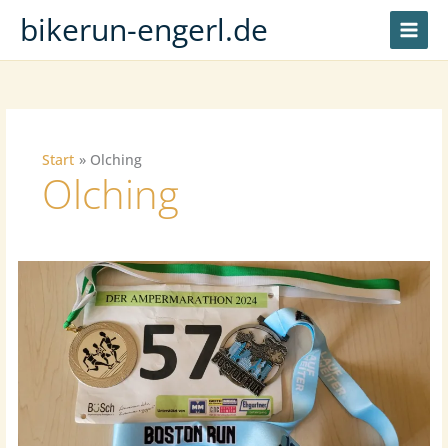
Zum
bikerun-engerl.de
Inhalt
springen
Start
Olching
Olching