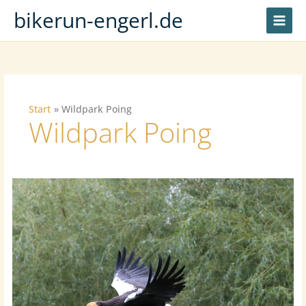
Zum
bikerun-engerl.de
Inhalt
springen
Start
Wildpark Poing
Wildpark Poing