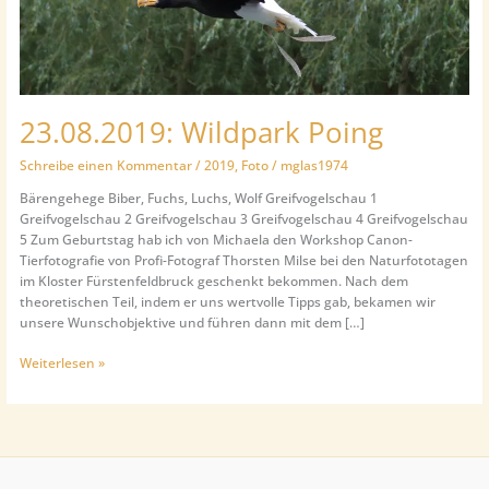
23.08.2019: Wildpark Poing
Schreibe einen Kommentar
/
2019
,
Foto
/
mglas1974
Bärengehege Biber, Fuchs, Luchs, Wolf Greifvogelschau 1
Greifvogelschau 2 Greifvogelschau 3 Greifvogelschau 4 Greifvogelschau
5 Zum Geburtstag hab ich von Michaela den Workshop Canon-
Tierfotografie von Profi-Fotograf Thorsten Milse bei den Naturfototagen
im Kloster Fürstenfeldbruck geschenkt bekommen. Nach dem
theoretischen Teil, indem er uns wertvolle Tipps gab, bekamen wir
unsere Wunschobjektive und führen dann mit dem […]
23.08.2019:
Weiterlesen »
Wildpark
Poing