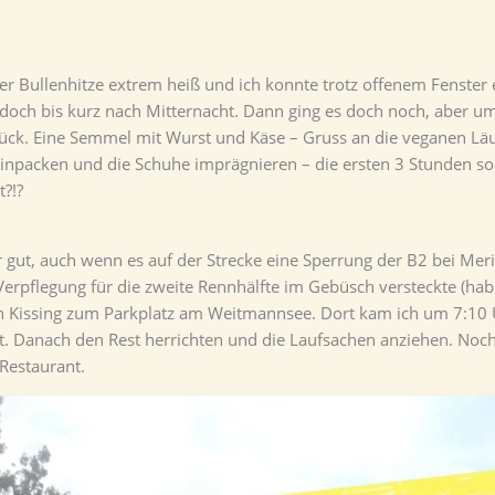
 Bullenhitze extrem heiß und ich konnte trotz offenem Fenster e
edoch bis kurz nach Mitternacht. Dann ging es doch noch, aber u
ck. Eine Semmel mit Wurst und Käse – Gruss an die veganen Läuf
inpacken und die Schuhe imprägnieren – die ersten 3 Stunden soll
?!?
r gut, auch wenn es auf der Strecke eine Sperrung der B2 bei Mer
erpflegung für die zweite Rennhälfte im Gebüsch versteckte (h
ch Kissing zum Parkplatz am Weitmannsee. Dort kam ich um 7:10 U
gt. Danach den Rest herrichten und die Laufsachen anziehen. Noch
Restaurant.