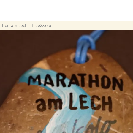
athon am Lech – free&solo