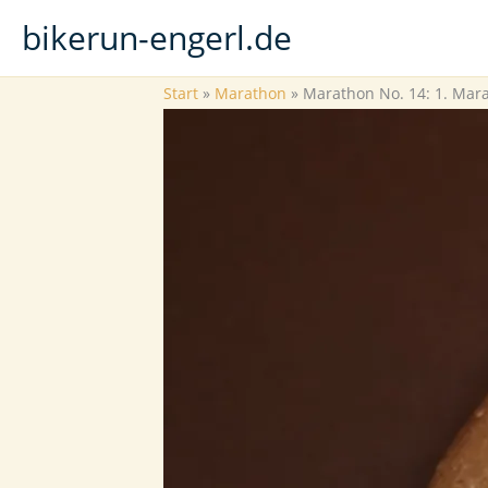
Zum
bikerun-engerl.de
Inhalt
springen
Start
Marathon
Marathon No. 14: 1. Mar