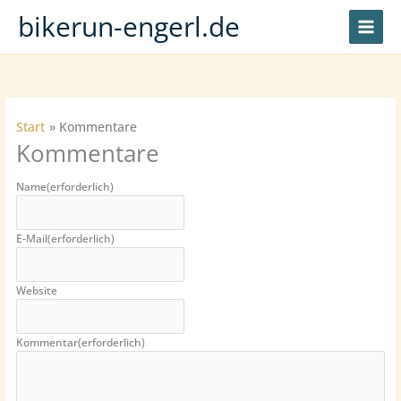
Zum
bikerun-engerl.de
Inhalt
springen
Start
Kommentare
Kommentare
Name
(erforderlich)
E-Mail
(erforderlich)
Website
Kommentar
(erforderlich)