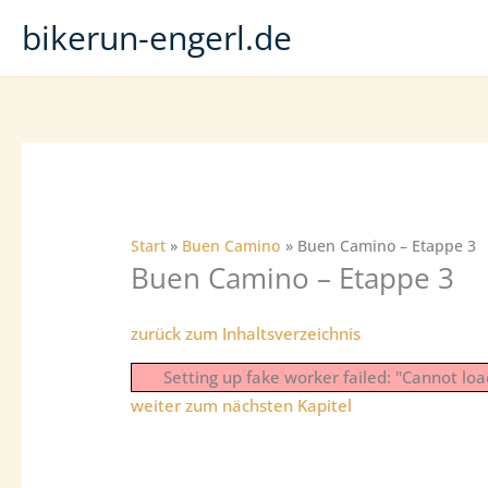
Zum
bikerun-engerl.de
Inhalt
springen
Start
Buen Camino
Buen Camino – Etappe 3
Buen Camino – Etappe 3
zurück zum Inhaltsverzeichnis
Setting up fake worker failed: "Cannot lo
weiter zum nächsten Kapitel