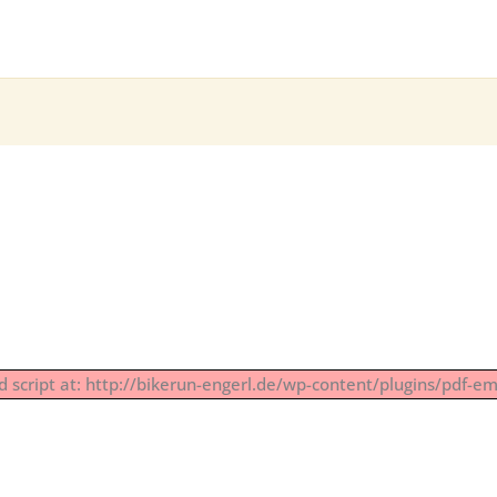
ad script at: http://bikerun-engerl.de/wp-content/plugins/pdf-em