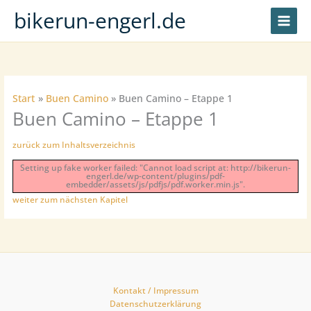
Zum
bikerun-engerl.de
Inhalt
springen
Start
Buen Camino
Buen Camino – Etappe 1
Buen Camino – Etappe 1
zurück zum Inhaltsverzeichnis
Setting up fake worker failed: "Cannot load script at: http://bikerun-
engerl.de/wp-content/plugins/pdf-
embedder/assets/js/pdfjs/pdf.worker.min.js".
weiter zum nächsten Kapitel
Kontakt / Impressum
Datenschutzerklärung