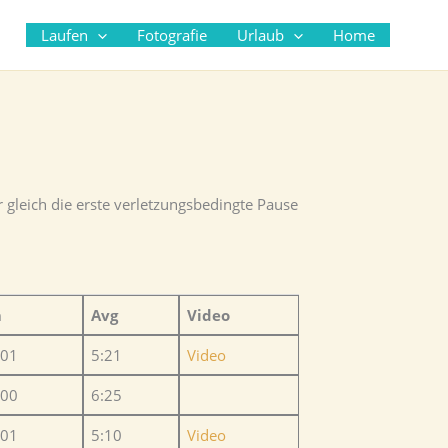
Suc
Laufen
Fotografie
Urlaub
Home
leich die erste verletzungsbedingte Pause
m
Avg
Video
,01
5:21
Video
,00
6:25
,01
5:10
Video