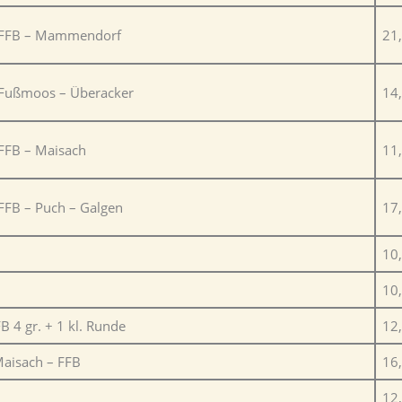
 FFB – Mammendorf
21
 Fußmoos – Überacker
14
FFB – Maisach
11
FFB – Puch – Galgen
17
10
10
 4 gr. + 1 kl. Runde
12
aisach – FFB
16
12