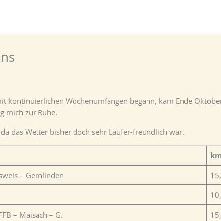
uns
mit kontinuierlichen Wochenumfängen begann, kam Ende Oktober g
ng mich zur Ruhe.
da das Wetter bisher doch sehr Läufer-freundlich war.
k
sweis – Gernlinden
15
10
FFB – Maisach – G.
15