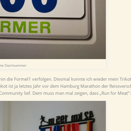
ne Startnummer
 die Formel1 verfolgen. Diesmal konnte ich wieder mein Trikot
kot ist ja letztes Jahr vor dem Hamburg Marathon der Reissversc
 Community lief. Dem muss man mal zeigen, dass „Run for Meat“ i