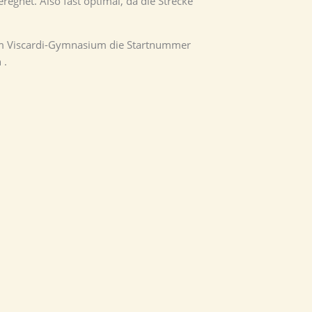
regnet. Also fast optimal, da die Strecke
im Viscardi-Gymnasium die Startnummer
 .