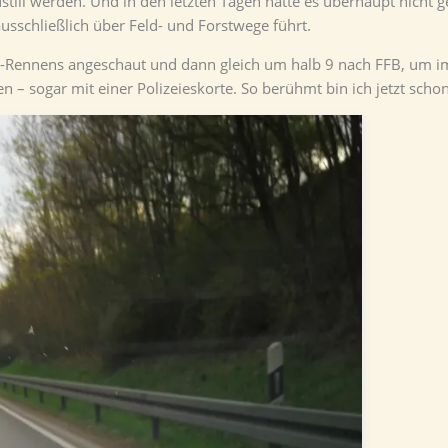
till werden. Und in den letzten Tagen hatte es überhaupt nicht ge
ausschließlich über Feld- und Forstwege führt.
1-Rennens angeschaut und dann gleich um halb 9 nach FFB, um 
– sogar mit einer Polizeieskorte. So berühmt bin ich jetzt schon