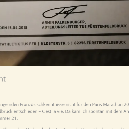
ht
gelnden Französischkenntnisse nicht für den Paris Marathon 201
bruck entschieden – C’est la vie. Da kam ich spontan mit dem An
ummer 21.