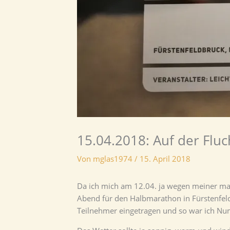
15.04.2018: Auf der Fluc
Von
mglas1974
/
15. April 2018
Da ich mich am 12.04. ja wegen meiner man
Abend für den Halbmarathon in Fürstenfeld
Teilnehmer eingetragen und so war ich N