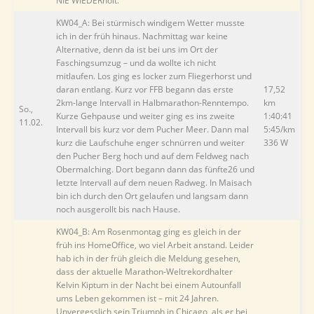
NIE WIEDERholt.
KW04_A: Bei stürmisch windigem Wetter musste
ich in der früh hinaus. Nachmittag war keine
Alternative, denn da ist bei uns im Ort der
Faschingsumzug – und da wollte ich nicht
mitlaufen. Los ging es locker zum Fliegerhorst und
daran entlang. Kurz vor FFB begann das erste
17,52
2km-lange Intervall in Halbmarathon-Renntempo.
km
So.,
Kurze Gehpause und weiter ging es ins zweite
1:40:41
11.02.
Intervall bis kurz vor dem Pucher Meer. Dann mal
5:45/km
kurz die Laufschuhe enger schnürren und weiter
336 W
den Pucher Berg hoch und auf dem Feldweg nach
Obermalching. Dort begann dann das fünfte26 und
letzte Intervall auf dem neuen Radweg. In Maisach
bin ich durch den Ort gelaufen und langsam dann
noch ausgerollt bis nach Hause.
KW04_B: Am Rosenmontag ging es gleich in der
früh ins HomeOffice, wo viel Arbeit anstand. Leider
hab ich in der früh gleich die Meldung gesehen,
dass der aktuelle Marathon-Weltrekordhalter
Kelvin Kiptum in der Nacht bei einem Autounfall
ums Leben gekommen ist – mit 24 Jahren.
Unvergesslich sein Triumph in Chicago, als er bei