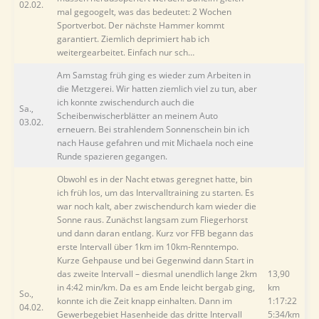
02.02.
mal gegoogelt, was das bedeutet: 2 Wochen
Sportverbot. Der nächste Hammer kommt
garantiert. Ziemlich deprimiert hab ich
weitergearbeitet. Einfach nur sch…
Am Samstag früh ging es wieder zum Arbeiten in
die Metzgerei. Wir hatten ziemlich viel zu tun, aber
ich konnte zwischendurch auch die
Sa.,
Scheibenwischerblätter an meinem Auto
03.02.
erneuern. Bei strahlendem Sonnenschein bin ich
nach Hause gefahren und mit Michaela noch eine
Runde spazieren gegangen.
Obwohl es in der Nacht etwas geregnet hatte, bin
ich früh los, um das Intervalltraining zu starten. Es
war noch kalt, aber zwischendurch kam wieder die
Sonne raus. Zunächst langsam zum Fliegerhorst
und dann daran entlang. Kurz vor FFB begann das
erste Intervall über 1km im 10km-Renntempo.
Kurze Gehpause und bei Gegenwind dann Start in
das zweite Intervall – diesmal unendlich lange 2km
13,90
in 4:42 min/km. Da es am Ende leicht bergab ging,
km
So.,
konnte ich die Zeit knapp einhalten. Dann im
1:17:22
04.02.
Gewerbegebiet Hasenheide das dritte Intervall
5:34/km