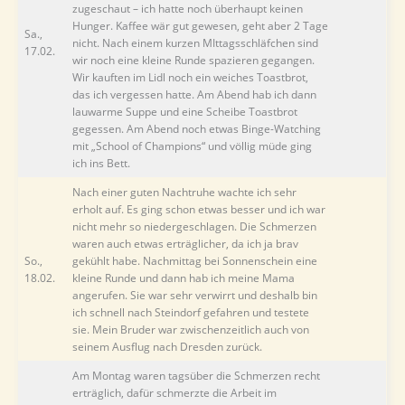
zugeschaut – ich hatte noch überhaupt keinen
Hunger. Kaffee wär gut gewesen, geht aber 2 Tage
Sa.,
nicht. Nach einem kurzen MIttagsschläfchen sind
17.02.
wir noch eine kleine Runde spazieren gegangen.
Wir kauften im Lidl noch ein weiches Toastbrot,
das ich vergessen hatte. Am Abend hab ich dann
lauwarme Suppe und eine Scheibe Toastbrot
gegessen. Am Abend noch etwas Binge-Watching
mit „School of Champions“ und völlig müde ging
ich ins Bett.
Nach einer guten Nachtruhe wachte ich sehr
erholt auf. Es ging schon etwas besser und ich war
nicht mehr so niedergeschlagen. Die Schmerzen
waren auch etwas erträglicher, da ich ja brav
So.,
gekühlt habe. Nachmittag bei Sonnenschein eine
18.02.
kleine Runde und dann hab ich meine Mama
angerufen. Sie war sehr verwirrt und deshalb bin
ich schnell nach Steindorf gefahren und testete
sie. Mein Bruder war zwischenzeitlich auch von
seinem Ausflug nach Dresden zurück.
Am Montag waren tagsüber die Schmerzen recht
erträglich, dafür schmerzte die Arbeit im