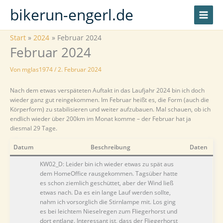
Zum
bikerun-engerl.de
Inhalt
springen
Start
2024
Februar 2024
Februar 2024
Von
mglas1974
/
2. Februar 2024
Nach dem etwas verspäteten Auftakt in das Laufjahr 2024 bin ich doch
wieder ganz gut reingekommen. Im Februar heißt es, die Form (auch die
Körperform) zu stabilisieren und weiter aufzubauen. Mal schauen, ob ich
endlich wieder über 200km im Monat komme – der Februar hat ja
diesmal 29 Tage.
Datum
Beschreibung
Daten
KW02_D: Leider bin ich wieder etwas zu spät aus
dem HomeOffice rausgekommen. Tagsüber hatte
es schon ziemlich geschüttet, aber der Wind ließ
etwas nach. Da es ein lange Lauf werden sollte,
nahm ich vorsorglich die Stirnlampe mit. Los ging
es bei leichtem Nieselregen zum Fliegerhorst und
dort entlang. Interessant ist, dass der Fliegerhorst