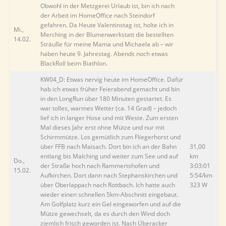
Obwohl in der Metzgerei Urlaub ist, bin ich nach
der Arbeit im HomeOffice nach Steindorf
gefahren. Da Heute Valentinstag ist, holte ich in
Mi.,
Merching in der Blumenwerkstatt die bestellten
14.02.
Sträuße für meine Mama und Michaela ab – wir
haben heute 9. Jahrestag. Abends noch etwas
BlackRoll beim Biathlon.
KW04_D: Etwas nervig heute im HomeOffice. Dafür
hab ich etwas früher Feierabend gemacht und bin
in den LongRun über 180 Minuten gestartet. Es
war tolles, warmes Wetter (ca. 14 Grad) – jedoch
lief ich in langer Hose und mit Weste. Zum ersten
Mal dieses Jahr erst ohne Mütze und nur mit
Schirmmütze. Los gemütlich zum Fliegerhorst und
über FFB nach Maisach. Dort bin ich an der Bahn
31,00
entlang bis Malching und weiter zum See und auf
km
Do.,
der Straße hoch nach Rammertshofen und
3:03:01
15.02.
Aufkirchen. Dort dann nach Stephanskirchen und
5:54/km
über Oberlappach nach Rottbach. Ich hatte auch
323 W
wieder einen schnellen 5km-Abschnitt eingebaut.
Am Golfplatz kurz ein Gel eingeworfen und auf die
Mütze gewechselt, da es durch den Wind doch
ziemlich frisch geworden ist. Nach Überacker