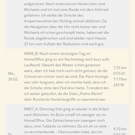
aufgerissen. Nach einen kurzen Nickerchen sind
Michaela und ich mal eine Runde mit dem Fahrrad
gefahren. Ich wollte die Strecke des
Ampermarathon bei Olching einmal abfahren. Da
die Navigation über die Uhr nicht lesbar war und
Michaela eh schon geschimpft hatte, haben wir die
Runde abgebrochen und sind wieder nach Hause.
25 km zum Auftakt der Radsaison sind auch gut.
KW06_B: Nach einem stressigen Tag im
HomeOffice ging es am Nachmittag noch kurz aufs
Laufband. Obwohl das Wetter schön gewesen
7,55 km
wäre, aber ich hab mich noch nicht getraut, da die
Mo.,
0:55:01
Schmerzen immer noch da sind. Die Pace-Anzeige
26.02.
7:17/km
war sehr langsam, aber ich merkte bald, dass ich
245 W
die Schuhe ohne den Pod dran hatte. Trotzdem bin
ich weiter gelaufen, da die Doku „Putins Bären“
über Russlands Hackerangriffe so spannend war.
KW07_A: Dienstag früh ging es wieder in die Arbeit
nach München. Im Büro schaff ich weniger als im
HomeOffice. Die Zahnschmerzen zwangen mich
dazu, eine Tablette zu nehmen. Da ich eh so viele –
9,10 km
zu verschenkende – Überstunden habe, bin ich
Di.,
0:51:56