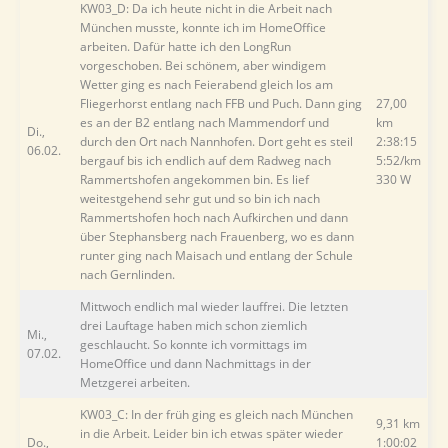
KW03_D: Da ich heute nicht in die Arbeit nach
München musste, konnte ich im HomeOffice
arbeiten. Dafür hatte ich den LongRun
vorgeschoben. Bei schönem, aber windigem
Wetter ging es nach Feierabend gleich los am
Fliegerhorst entlang nach FFB und Puch. Dann ging
27,00
es an der B2 entlang nach Mammendorf und
km
Di.,
durch den Ort nach Nannhofen. Dort geht es steil
2:38:15
06.02.
bergauf bis ich endlich auf dem Radweg nach
5:52/km
Rammertshofen angekommen bin. Es lief
330 W
weitestgehend sehr gut und so bin ich nach
Rammertshofen hoch nach Aufkirchen und dann
über Stephansberg nach Frauenberg, wo es dann
runter ging nach Maisach und entlang der Schule
nach Gernlinden.
Mittwoch endlich mal wieder lauffrei. Die letzten
drei Lauftage haben mich schon ziemlich
Mi.,
geschlaucht. So konnte ich vormittags im
07.02.
HomeOffice und dann Nachmittags in der
Metzgerei arbeiten.
KW03_C: In der früh ging es gleich nach München
9,31 km
in die Arbeit. Leider bin ich etwas später wieder
Do.,
1:00:02