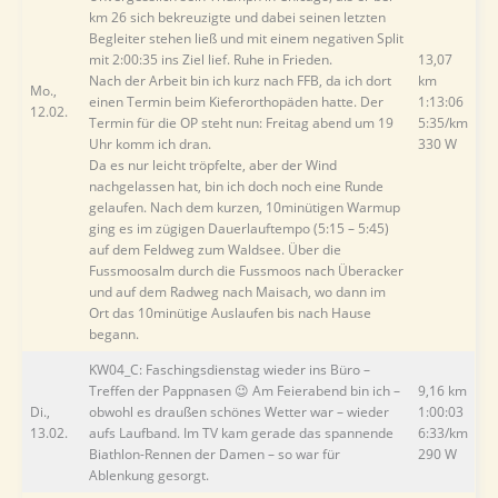
km 26 sich bekreuzigte und dabei seinen letzten
Begleiter stehen ließ und mit einem negativen Split
mit 2:00:35 ins Ziel lief. Ruhe in Frieden.
13,07
Nach der Arbeit bin ich kurz nach FFB, da ich dort
km
Mo.,
einen Termin beim Kieferorthopäden hatte. Der
1:13:06
12.02.
Termin für die OP steht nun: Freitag abend um 19
5:35/km
Uhr komm ich dran.
330 W
Da es nur leicht tröpfelte, aber der Wind
nachgelassen hat, bin ich doch noch eine Runde
gelaufen. Nach dem kurzen, 10minütigen Warmup
ging es im zügigen Dauerlauftempo (5:15 – 5:45)
auf dem Feldweg zum Waldsee. Über die
Fussmoosalm durch die Fussmoos nach Überacker
und auf dem Radweg nach Maisach, wo dann im
Ort das 10minütige Auslaufen bis nach Hause
begann.
KW04_C: Faschingsdienstag wieder ins Büro –
Treffen der Pappnasen 😉 Am Feierabend bin ich –
9,16 km
Di.,
obwohl es draußen schönes Wetter war – wieder
1:00:03
13.02.
aufs Laufband. Im TV kam gerade das spannende
6:33/km
Biathlon-Rennen der Damen – so war für
290 W
Ablenkung gesorgt.