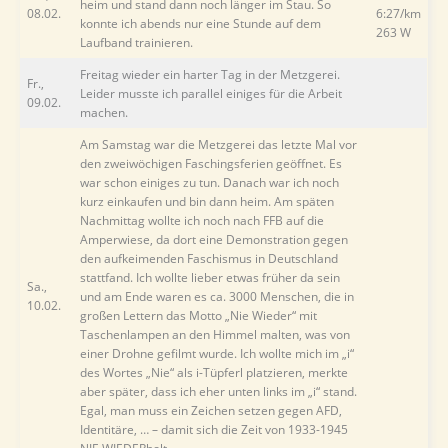
heim und stand dann noch länger im Stau. So
08.02.
6:27/km
konnte ich abends nur eine Stunde auf dem
263 W
Laufband trainieren.
Freitag wieder ein harter Tag in der Metzgerei.
Fr.,
Leider musste ich parallel einiges für die Arbeit
09.02.
machen.
Am Samstag war die Metzgerei das letzte Mal vor
den zweiwöchigen Faschingsferien geöffnet. Es
war schon einiges zu tun. Danach war ich noch
kurz einkaufen und bin dann heim. Am späten
Nachmittag wollte ich noch nach FFB auf die
Amperwiese, da dort eine Demonstration gegen
den aufkeimenden Faschismus in Deutschland
stattfand. Ich wollte lieber etwas früher da sein
Sa.,
und am Ende waren es ca. 3000 Menschen, die in
10.02.
großen Lettern das Motto „Nie Wieder“ mit
Taschenlampen an den Himmel malten, was von
einer Drohne gefilmt wurde. Ich wollte mich im „i“
des Wortes „Nie“ als i-Tüpferl platzieren, merkte
aber später, dass ich eher unten links im „i“ stand.
Egal, man muss ein Zeichen setzen gegen AFD,
Identitäre, … – damit sich die Zeit von 1933-1945