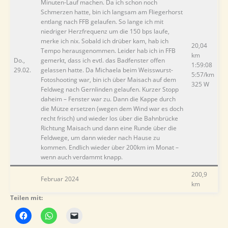
Minuten-Lauf machen. Da ich schon noch
Schmerzen hatte, bin ich langsam am Fliegerhorst
entlang nach FFB gelaufen. So lange ich mit
niedriger Herzfrequenz um die 150 bps laufe,
merke ich nix. Sobald ich drüber kam, hab ich
20,04
Tempo herausgenommen. Leider hab ich in FFB
km
Do.,
gemerkt, dass ich evtl. das Badfenster offen
1:59:08
29.02.
gelassen hatte. Da Michaela beim Weisswurst-
5:57/km
Fotoshooting war, bin ich über Maisach auf dem
325 W
Feldweg nach Gernlinden gelaufen. Kurzer Stopp
daheim – Fenster war zu. Dann die Kappe durch
die Mütze ersetzen (wegen dem Wind war es doch
recht frisch) und wieder los über die Bahnbrücke
Richtung Maisach und dann eine Runde über die
Feldwege, um dann wieder nach Hause zu
kommen. Endlich wieder über 200km im Monat –
wenn auch verdammt knapp.
200,9
Februar 2024
km
Teilen mit: