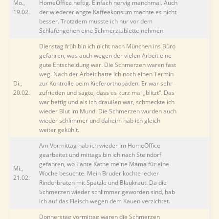
Mo.,
HomeOffice heftig. Einfach nervig manchmal. Auch
19.02.
der wiedererlangte Kaffeekonsum machte es nicht
besser. Trotzdem musste ich nur vor dem
Schlafengehen eine Schmerztablette nehmen.
Dienstag früh bin ich nicht nach München ins Büro
gefahren, was auch wegen der vielen Arbeit eine
gute Entscheidung war. Die Schmerzen waren fast
weg. Nach der Arbeit hatte ich noch einen Termin
Di.,
zur Kontrolle beim Kieferorthopäden. Er war sehr
20.02.
zufrieden und sagte, dass es kurz mal „blitzt“. Das
war heftig und als ich draußen war, schmeckte ich
wieder Blut im Mund. Die Schmerzen wurden auch
wieder schlimmer und daheim hab ich gleich
weiter gekühlt.
Am Vormittag hab ich wieder im HomeOffice
gearbeitet und mittags bin ich nach Steindorf
gefahren, wo Tante Kathe meine Mama für eine
Mi.,
Woche besuchte. Mein Bruder kochte lecker
21.02.
Rinderbraten mit Spätzle und Blaukraut. Da die
Schmerzen wieder schlimmer geworden sind, hab
ich auf das Fleisch wegen dem Kauen verzichtet.
Donnerstag vormittag waren die Schmerzen