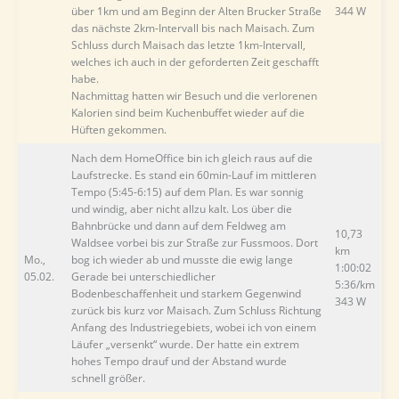
über 1km und am Beginn der Alten Brucker Straße
344 W
das nächste 2km-Intervall bis nach Maisach. Zum
Schluss durch Maisach das letzte 1km-Intervall,
welches ich auch in der geforderten Zeit geschafft
habe.
Nachmittag hatten wir Besuch und die verlorenen
Kalorien sind beim Kuchenbuffet wieder auf die
Hüften gekommen.
Nach dem HomeOffice bin ich gleich raus auf die
Laufstrecke. Es stand ein 60min-Lauf im mittleren
Tempo (5:45-6:15) auf dem Plan. Es war sonnig
und windig, aber nicht allzu kalt. Los über die
Bahnbrücke und dann auf dem Feldweg am
10,73
Waldsee vorbei bis zur Straße zur Fussmoos. Dort
km
Mo.,
bog ich wieder ab und musste die ewig lange
1:00:02
05.02.
Gerade bei unterschiedlicher
5:36/km
Bodenbeschaffenheit und starkem Gegenwind
343 W
zurück bis kurz vor Maisach. Zum Schluss Richtung
Anfang des Industriegebiets, wobei ich von einem
Läufer „versenkt“ wurde. Der hatte ein extrem
hohes Tempo drauf und der Abstand wurde
schnell größer.