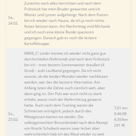
Zunächst noch alles herrichten und nach dem
Frühstück hat mein Bruder gewurstet und ich
Wiener und Lyoner aufgehängt. Nach dem Putzen
Sa.,
bin ich wieder nach Hause, da ich ja noch nichts
24.02.
festes beissen kann. Am Nachmittag sind Michaela
und ich noch eine kleine Runde spazieren
gegangen. Danach gab es noch die leckere
Kartoffelsuppe.
KW06_C: Leider konnte ich wieder nicht ganz gut
durchschlafen (Vollmond) und nach dem Frühstück
bin ich – trotz bestem Sonnenwetter draußen (4
Grad) – aufs Laufband gegangen. Da ich nicht
wusste, ob die beiden Wunden wieder nachbluten
würden, war das die bessere Alternative. Am
Anfang taten die Zähne auch ziemlich weh, aber
dann ging es. Der Puls war auch nicht zu stark
erhöht, wovor mich der Kieferchirurg gewarnt
hatte. Auch nach dem Training waren die
7,01 km
Schmerzen erträglich, jedoch durch das
So.,
0:46:08
Mittagessen kamen sie wieder. Die
25.02.
6:35/km
selbstgemachten Brezenknödel nach dem Rezept
291 W
von Knacki Schubeck waren zwar lecker aber
wahrscheinlich hab ich das Maul wieder zu weit