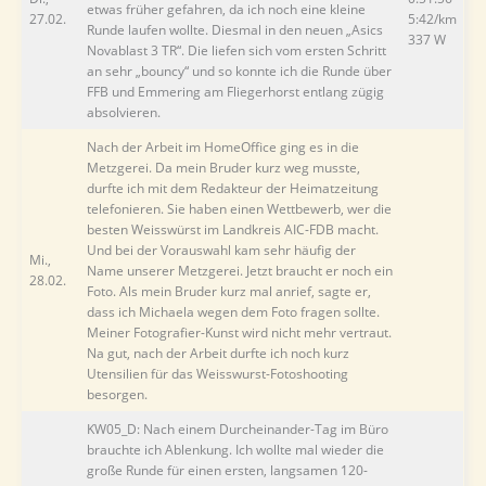
etwas früher gefahren, da ich noch eine kleine
27.02.
5:42/km
Runde laufen wollte. Diesmal in den neuen „Asics
337 W
Novablast 3 TR“. Die liefen sich vom ersten Schritt
an sehr „bouncy“ und so konnte ich die Runde über
FFB und Emmering am Fliegerhorst entlang zügig
absolvieren.
Nach der Arbeit im HomeOffice ging es in die
Metzgerei. Da mein Bruder kurz weg musste,
durfte ich mit dem Redakteur der Heimatzeitung
telefonieren. Sie haben einen Wettbewerb, wer die
besten Weisswürst im Landkreis AIC-FDB macht.
Und bei der Vorauswahl kam sehr häufig der
Mi.,
Name unserer Metzgerei. Jetzt braucht er noch ein
28.02.
Foto. Als mein Bruder kurz mal anrief, sagte er,
dass ich Michaela wegen dem Foto fragen sollte.
Meiner Fotografier-Kunst wird nicht mehr vertraut.
Na gut, nach der Arbeit durfte ich noch kurz
Utensilien für das Weisswurst-Fotoshooting
besorgen.
KW05_D: Nach einem Durcheinander-Tag im Büro
brauchte ich Ablenkung. Ich wollte mal wieder die
große Runde für einen ersten, langsamen 120-