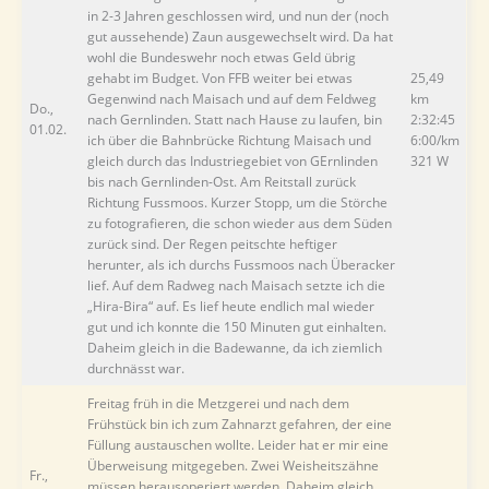
in 2-3 Jahren geschlossen wird, und nun der (noch
gut aussehende) Zaun ausgewechselt wird. Da hat
wohl die Bundeswehr noch etwas Geld übrig
gehabt im Budget. Von FFB weiter bei etwas
25,49
Gegenwind nach Maisach und auf dem Feldweg
km
Do.,
nach Gernlinden. Statt nach Hause zu laufen, bin
2:32:45
01.02.
ich über die Bahnbrücke Richtung Maisach und
6:00/km
gleich durch das Industriegebiet von GErnlinden
321 W
bis nach Gernlinden-Ost. Am Reitstall zurück
Richtung Fussmoos. Kurzer Stopp, um die Störche
zu fotografieren, die schon wieder aus dem Süden
zurück sind. Der Regen peitschte heftiger
herunter, als ich durchs Fussmoos nach Überacker
lief. Auf dem Radweg nach Maisach setzte ich die
„Hira-Bira“ auf. Es lief heute endlich mal wieder
gut und ich konnte die 150 Minuten gut einhalten.
Daheim gleich in die Badewanne, da ich ziemlich
durchnässt war.
Freitag früh in die Metzgerei und nach dem
Frühstück bin ich zum Zahnarzt gefahren, der eine
Füllung austauschen wollte. Leider hat er mir eine
Überweisung mitgegeben. Zwei Weisheitszähne
Fr.,
müssen herausoperiert werden. Daheim gleich