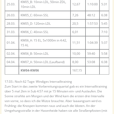
KW05_B: 10min LDL, 50min ZDL,
25.03.
12,67
1:10:00
5:31
10min LDL
26.03.
KW05_C: 60min SSL
7,26
48:12
6:38
28.03.
KW05_D: 120min LDL
20,5
1:57:53
5:45
31.03.
KW06_C: 40min SSL
6,01
7:10
KW06_A: 15 EL, 5x1000m in 4:42,
01.04.
11,51
1:04:39
5:37
15 AL
02.04.
KW06_B: 50min LDL
10,00
59:40
5:58
04.04.
KW07_A: 50min LDL (Laufband)
8,00
53:08
6:38
KW04-KW06
167,15
17.03.: Noch 62 Tage: Windiges Intervalltraining
Zum Start in das zweite Vorbereitungsquartal gab es ein Intervalltraining
über 5 mal 2km in Sub 4:57 mit je 15 Minuten ein- und Auslaufen. Die
Sonne strahlte am Morgen und der Wind kam die ersten drei Intervalle
von vorne, so dass ich die Mütze brauchte. Aber laaaangsam wird es
Frühling: die Knospen kommen raus und auch die Idioten. An der
Umgehungsstraße in der Hasenheide haben sie alle Straßenpfosten (mit