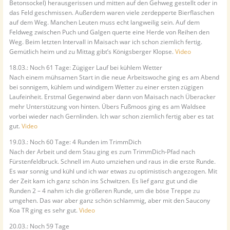
Betonsockel) herausgerissen und mitten auf den Gehweg gestellt oder in
das Feld geschmissen. Außerdem waren viele zerdepperte Bierflaschen
auf dem Weg. Manchen Leuten muss echt langweilig sein. Auf dem
Feldweg zwischen Puch und Galgen querte eine Herde von Reihen den
Weg. Beim letzten Intervall in Maisach war ich schon ziemlich fertig.
Gemütlich heim und zu Mittag gibt’s Königsberger Klopse.
Video
18.03.: Noch 61 Tage: Zügiger Lauf bei kühlem Wetter
Nach einem mühsamen Start in die neue Arbeitswoche ging es am Abend
bei sonnigem, kühlem und windigem Wetter zu einer ersten zügigen
Laufeinheit. Erstmal Gegenwind aber dann von Maisach nach Überacker
mehr Unterstützung von hinten. Übers Fußmoos ging es am Waldsee
vorbei wieder nach Gernlinden. Ich war schon ziemlich fertig aber es tat
gut.
Video
19.03.: Noch 60 Tage: 4 Runden im TrimmDich
Nach der Arbeit und dem Stau ging es zum TrimmDich-Pfad nach
Fürstenfeldbruck. Schnell im Auto umziehen und raus in die erste Runde.
Es war sonnig und kühl und ich war etwas zu optimistisch angezogen. Mit
der Zeit kam ich ganz schön ins Schwitzen. Es lief ganz gut und die
Runden 2 – 4 nahm ich die größeren Runde, um die böse Treppe zu
umgehen. Das war aber ganz schön schlammig, aber mit den Saucony
Koa TR ging es sehr gut.
Video
20.03.: Noch 59 Tage