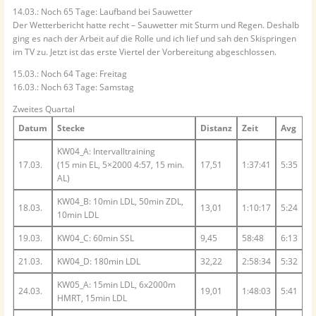
14.03.: Noch 65 Tage: Laufband bei Sauwetter
Der Wetterbericht hatte recht – Sauwetter mit Sturm und Regen. Deshalb
ging es nach der Arbeit auf die Rolle und ich lief und sah den Skispringen
im TV zu. Jetzt ist das erste Viertel der Vorbereitung abgeschlossen.
15.03.: Noch 64 Tage: Freitag
16.03.: Noch 63 Tage: Samstag
Zweites Quartal
Datum
Stecke
Distanz
Zeit
Avg
KW04_A: Intervalltraining
17.03.
(15 min EL, 5×2000 4:57, 15 min.
17,51
1:37:41
5:35
AL)
KW04_B: 10min LDL, 50min ZDL,
18.03.
13,01
1:10:17
5:24
10min LDL
19.03.
KW04_C: 60min SSL
9,45
58:48
6:13
21.03.
KW04_D: 180min LDL
32,22
2:58:34
5:32
KW05_A: 15min LDL, 6x2000m
24.03.
19,01
1:48:03
5:41
HMRT, 15min LDL