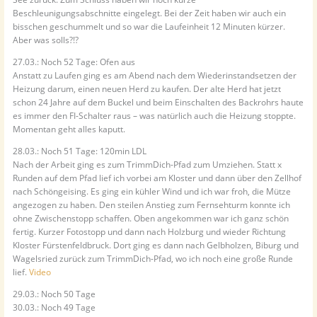
Beschleunigungsabschnitte eingelegt. Bei der Zeit haben wir auch ein
bisschen geschummelt und so war die Laufeinheit 12 Minuten kürzer.
Aber was solls?!?
27.03.: Noch 52 Tage: Ofen aus
Anstatt zu Laufen ging es am Abend nach dem Wiederinstandsetzen der
Heizung darum, einen neuen Herd zu kaufen. Der alte Herd hat jetzt
schon 24 Jahre auf dem Buckel und beim Einschalten des Backrohrs haute
es immer den FI-Schalter raus – was natürlich auch die Heizung stoppte.
Momentan geht alles kaputt.
28.03.: Noch 51 Tage: 120min LDL
Nach der Arbeit ging es zum TrimmDich-Pfad zum Umziehen. Statt x
Runden auf dem Pfad lief ich vorbei am Kloster und dann über den Zellhof
nach Schöngeising. Es ging ein kühler Wind und ich war froh, die Mütze
angezogen zu haben. Den steilen Anstieg zum Fernsehturm konnte ich
ohne Zwischenstopp schaffen. Oben angekommen war ich ganz schön
fertig. Kurzer Fotostopp und dann nach Holzburg und wieder Richtung
Kloster Fürstenfeldbruck. Dort ging es dann nach Gelbholzen, Biburg und
Wagelsried zurück zum TrimmDich-Pfad, wo ich noch eine große Runde
lief.
Video
29.03.: Noch 50 Tage
30.03.: Noch 49 Tage