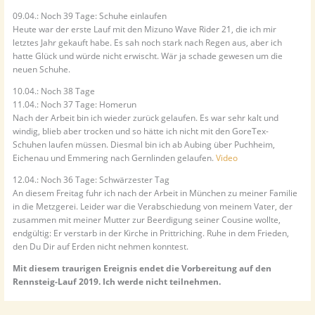
09.04.: Noch 39 Tage: Schuhe einlaufen
Heute war der erste Lauf mit den Mizuno Wave Rider 21, die ich mir
letztes Jahr gekauft habe. Es sah noch stark nach Regen aus, aber ich
hatte Glück und würde nicht erwischt. Wär ja schade gewesen um die
neuen Schuhe.
10.04.: Noch 38 Tage
11.04.: Noch 37 Tage: Homerun
Nach der Arbeit bin ich wieder zurück gelaufen. Es war sehr kalt und
windig, blieb aber trocken und so hätte ich nicht mit den GoreTex-
Schuhen laufen müssen. Diesmal bin ich ab Aubing über Puchheim,
Eichenau und Emmering nach Gernlinden gelaufen.
Video
12.04.: Noch 36 Tage: Schwärzester Tag
An diesem Freitag fuhr ich nach der Arbeit in München zu meiner Familie
in die Metzgerei. Leider war die Verabschiedung von meinem Vater, der
zusammen mit meiner Mutter zur Beerdigung seiner Cousine wollte,
endgültig: Er verstarb in der Kirche in Prittriching. Ruhe in dem Frieden,
den Du Dir auf Erden nicht nehmen konntest.
Mit diesem traurigen Ereignis endet die Vorbereitung auf den
Rennsteig-Lauf 2019. Ich werde nicht teilnehmen.