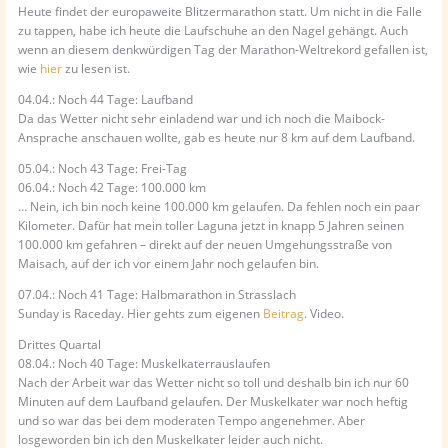
Heute findet der europaweite Blitzermarathon statt. Um nicht in die Falle
zu tappen, habe ich heute die Laufschuhe an den Nagel gehängt. Auch
wenn an diesem denkwürdigen Tag der Marathon-Weltrekord gefallen ist,
wie
hier
zu lesen ist.
04.04.: Noch 44 Tage: Laufband
Da das Wetter nicht sehr einladend war und ich noch die Maibock-
Ansprache anschauen wollte, gab es heute nur 8 km auf dem Laufband.
05.04.: Noch 43 Tage: Frei-Tag
06.04.: Noch 42 Tage: 100.000 km
… Nein, ich bin noch keine 100.000 km gelaufen. Da fehlen noch ein paar
Kilometer. Dafür hat mein toller Laguna jetzt in knapp 5 Jahren seinen
100.000 km gefahren – direkt auf der neuen Umgehungsstraße von
Maisach, auf der ich vor einem Jahr noch gelaufen bin.
07.04.: Noch 41 Tage: Halbmarathon in Strasslach
Sunday is Raceday. Hier gehts zum eigenen
Beitrag
. Video.
Drittes Quartal
08.04.: Noch 40 Tage: Muskelkaterrauslaufen
Nach der Arbeit war das Wetter nicht so toll und deshalb bin ich nur 60
Minuten auf dem Laufband gelaufen. Der Muskelkater war noch heftig
und so war das bei dem moderaten Tempo angenehmer. Aber
losgeworden bin ich den Muskelkater leider auch nicht.