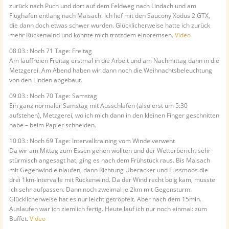
zurück nach Puch und dort auf dem Feldweg nach Lindach und am
Flughafen entlang nach Maisach. Ich lief mit den Saucony Xodus 2 GTX,
die dann doch etwas schwer wurden. Glücklicherweise hatte ich zurück
mehr Rückenwind und konnte mich trotzdem einbremsen.
Video
08.03.: Noch 71 Tage: Freitag
Am lauffreien Freitag erstmal in die Arbeit und am Nachmittag dann in die
Metzgerei. Am Abend haben wir dann noch die Weihnachtsbeleuchtung
von den Linden abgebaut.
09.03.: Noch 70 Tage: Samstag
Ein ganz normaler Samstag mit Ausschlafen (also erst um 5:30
aufstehen), Metzgerei, wo ich mich dann in den kleinen Finger geschnitten
habe – beim Papier schneiden.
10.03.: Noch 69 Tage: Intervalltraining vom Winde verweht
Da wir am Mittag zum Essen gehen wollten und der Wetterbericht sehr
stürmisch angesagt hat, ging es nach dem Frühstück raus. Bis Maisach
mit Gegenwind einlaufen, dann Richtung Überacker und Fussmoos die
drei 1km-Intervalle mit Rückenwind. Da der Wind recht böig kam, musste
ich sehr aufpassen. Dann noch zweimal je 2km mit Gegensturm.
Glücklicherweise hat es nur leicht getröpfelt. Aber nach dem 15min.
Auslaufen war ich ziemlich fertig. Heute lauf ich nur noch einmal: zum
Buffet.
Video