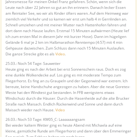
Jahresmesse für meinen Onkel Franz gefahren. Schön, wenn sich die
Leute nach über 22 Jahren so gut an ihn erinnern. Danach lecker Essen
am Reintaler See, wo wir als Kinder öfters waren. Auf dem Heimweg war
ziemlich viel Verkehr und so kamen wir erst um halb 4 in Gernlinden an.
Schnell umziehen und mit meiner Mutter nach Hattenhofen fahren und
dort dann nach Hause laufen. Erstmal 15 Minuten aufwärmen (Heute lief
ich zum ersten Mal in diesem Jahr mit kurzer Hose). Dann im hügeligen
Gelände 6 mal je 2 km im Halbmarathon Renntempo (4:57) mit 4 min
Gehpause dazwischen. Zum Schluss dann noch 15 Minuten Auslaufen.
Die ganze Strecke gibt es als
Video
.
25.03.: Noch 54 Tage: Sauwetter
Heute ging es nach der Arbeit bei erst Sonnenschein raus. Doch es zog
eine dunkle Wolkendecke auf. Los ging es mit moderate Tempo zum
Fliegerhorst. Es fing an zu Graupeln und der Gegenwind war extrem. Ich
bereute, keine Handschuhe angezogen zu haben. Aber die neue Goretex-
Weste hat den Windtest gut bestanden. In FFB wenigstens etwas
Windschutz durch die Häuser. Durch die Hasenheide auf die alte Brucker
Straße nach Maisach. Endlich Rückenwind und Sonne und dann durch
Maisach wieder nach Hause.
Video
26.03.: Noch 53 Tage: KW05_C: Laaaaaangsam
Bei wieder kaltem Wetter ging es heute Abend mit Michaela auf eine
kleine, gemütliche Runde am Fliegerhorst und dann über den Emmeringer
See zurück. Zum Schluss haben wir noch kurze