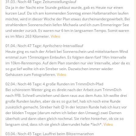
31.03.: Noch 48 Tage: Zeitumstellungslauf
Da ja in der Nacht eine Stunde geklaut wurde, gab es Heute nur einen
kurzen Lauf. Da ich am kommenden Sonntag einen Halbmarathon laufen
möchte, wird in dieser Woche der Plan etwas durcheinandergewirbelt. Bei
strahlendem Sonnenschein liefen Michaela und ich zum Emmeringer See
und wieder zurück. Es waren nur 6 km in langsamen Tempo. Somit waren
es im März 263 Kilometer.
Video
01.04.: Noch 47 Tage: Aprilscherz-Intervalllauf
Heute ging es nach der Arbeit bei Sonnenschein und mittelstarkem Wind
erstmal zum 15minütigen Einlaufen. Es folgten dann fünf 1Km Intervalle
im 10km-Renntempo. Auf dem Plan standen nur vier Intervalle, aber da es
so gut lief wollte ich ein Streber sein. Dazwischen immer wieder
Gehäusen zum Fotografieren.
Video
02.04.: Noch 46 Tage: 4 große Runden im TrimmDich-Pfad
Bei schönstem Wetter ging es direkt nach der Arbeit zum TrimmDich
nach FFB. Schnell umziehen und dann raus aus dem Auto. Ich wollte drei
große Runden laufen, aber da es so gut lief, hab ich noch eine Runde
zusätzlich gemacht. Streber halt 😉 In der letzten Runde hab ich kurz vor
der blöden Treppe (darum nehm ich lieber den Umweg) zwei Damen
überholt und dann oben gleich nochmal. Sie riefen hinterher, ob sie so
langsam sind, dass ich sie gleich überrundet habe *lach*.
Video
03.04.: Noch 45 Tage: Lauffrei beim Blitzermarathon