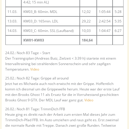
4:42; 15 min AL)
11.03.
KW03_B: 60min. MDL
12,02
1:05:44
5:28
13.03.
KW03_D: 165min. LDL
29,22
2:42:54
5:35
14.03.
KW03_C: 60min. SSL (Laufband)
10,03
1:04:47
6:27
KW01-KW03
184,64
24.02.: Noch 83 Tage – Start
Der Trainingsplan (Andreas Butz, Zielzeit < 3:39 h) startete mit einem
Intervalltraining bei strahlendem Sonnenschein und sehr zapfigen
Temperaturen.
Video
25.02.: Noch 82 Tage: Grippe all around
Jetzt hat es Michaela auch noch erwischt mit der Grippe. Hoffentlich
komm ich diesmal um die Grippewelle herum. Heute war der erste Lauf
mit den Brooks Ghost 11 als Ersatz für die in Vorruhestand geschickten
Brooks Ghost 9 GTX. Der MDL Lauf war ganz gut.
Video
26.02.: Noch 81 Tage: TrimmDich FFB
Heute ging es direkt nach der Arbeit zum ersten Mal dieses Jahr zum
TrimmDich-Pfad FFB. Im Auto umziehen und raus geht es. Erst zweimal
die normale Runde mit Treppe. Danach zwei große Runden. Teilweise