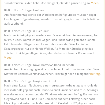
sinnstiftenden Texten liebe. Und das geht jetzt den ganzen Tag so.
Video
04.03.: Noch 75 Tage: Laufband
Am Rosenmontag wehte der Wind extrem heftig und es mussten sogar
Faschingsumzüge abgesagt werden. Deshalb ging ich nach der Arbeit nur
aufs Laufband.
05.03.: Noch 74 Tage: d‘ Zuch küüt
Nach der Arbeit ging es wieder raus. Es war leichter Regen angesagt bei
60km/h Böen. Damit ich mal Gegen- und Rückenwind genießen konnte,
lief ich um den Fliegerhorst. Es war nix los auf der Strecke. Keine
Spaziergänger, nur ein Nordic Walker. Ab Mitte der Strecke ging das
Tröpfeln in richtigen Regen über, aber da hatte ich mehr Rückenwind.
Video
06.03.: Noch 73 Tage: Dave Matthews Band im Zenith
Am Aschermittwoch ging es direkt nach der Arbeit zum Konzert der Dave
Matthews Band im Zenith in München. Hier folgt noch ein eigener
Beitrag
.
07.03.: Noch 72 Tage: Lang(samer) Lauf
Nach einer kurzen Nacht und einem stressigen Arbeitstag kam ich leider
viel später als geplant nach Hause. Schnell umziehen und raus. Anfangs
nieselte es noch etwas und der Wind war wieder sehr heftig. Erstmal mit
Gegenwind nach FFB und Puch und dann auf dem Feldweg rüber nach
Malching und weiter nach Mammendorf. Parallel zur B2 ging es dann