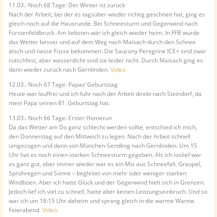
11.03.: Noch 68 Tage: Der Winter ist zurück
Nach der Arbeit, bei der es tagsüber wieder richtig geschneit hat, ging es
gleich noch auf die Hausrunde. Bei Schneesturm und Gegenwind nach
Fürstenfeldbruck. Am liebsten wär ich gleich wieder heim. In FFB wurde
das Wetter besser und auf dem Weg nach Maisach durch den Schnee
ätsch und nasse Füsse bekommen. Die Saucony Peregrine ICE+ sind zwar
rutschfest, aber wasserdicht sind sie leider nicht. Durch Maisach ging es
dann wieder zurück nach Gernlinden.
Video
12.03.: Noch 67 Tage: Papas‘ Geburtstag
Heute war lauffrei und ich fuhr nach der Arbeit direkt nach Steindorf, da
mein Papa seinen 81. Geburtstag hat.
13.03.: Noch 66 Tage: Erster Homerun
Da das Wetter am Do ganz schlecht werden sollte, entschied ich mich,
den Donnerstag auf den Mittwoch zu legen. Nach der Arbeit schnell
umgezogen und dann von München-Sendling nach Gernlinden. Um 15
Uhr hat es noch einen starken Schneesturm gegeben. Als ich loslief war
es ganz gut, aber immer wieder war es ein Mix aus Schneefall, Graupel,
Sprühregen und Sonne – begleitet von mehr oder weniger starken
Windböen. Aber ich hatte Glück und der Gegenwind hielt sich in Grenzen.
Jedoch lief ich viel zu schnell, hatte aber keinen Leistungseinbruch. Und so
war ich um 18:15 Uhr daheim und sprang gleich in die warme Wanne.
Feierabend.
Video