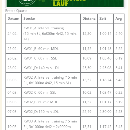
Erstes Quartal
Datum
Stecke
Distanz
Zeit
Avg
KW01_A: Intervalltraining
24.02.
(15 min EL, 6x800m 4:42, 15 min.
12,20
1:09:14
5:40
AL)
25.02.
KW01_B: 60 min. MDL
11,52
1:01:48
5:22
26.02.
KW01_C: 60 min. SSL
10,09
1:03:46
6:19
28.02.
KW01_D: 140 min. LDL
25,50
2:25:08
5:41
KW02_A: Intervalltraining (15 min
03.03.
13,52
1:18:24
5:48
EL, 6x1000m 4:42, 15 min AL)
04.03.
KW02_C: 60 min SSL
10,02
1:03:47
6:22
05.03.
KW02_B: 60 min MDL
11,52
1:01:17
5:19
07.03.
KW02_D: 150 min LDL
25,49
2:30:00
5:53
KW03_A: Intervalltraining (15 min
10.03.
EL, 3x1000m 4:42 + 2x2000m
13,51
1:17:42
5:45