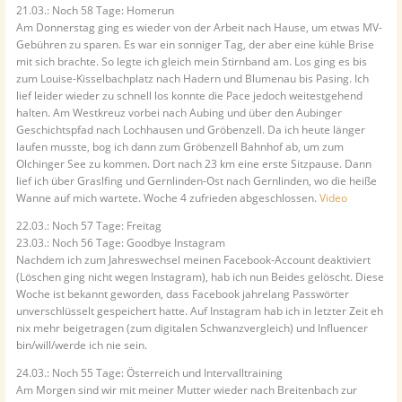
21.03.: Noch 58 Tage: Homerun
Am Donnerstag ging es wieder von der Arbeit nach Hause, um etwas MV-
Gebühren zu sparen. Es war ein sonniger Tag, der aber eine kühle Brise
mit sich brachte. So legte ich gleich mein Stirnband am. Los ging es bis
zum Louise-Kisselbachplatz nach Hadern und Blumenau bis Pasing. Ich
lief leider wieder zu schnell los konnte die Pace jedoch weitestgehend
halten. Am Westkreuz vorbei nach Aubing und über den Aubinger
Geschichtspfad nach Lochhausen und Gröbenzell. Da ich heute länger
laufen musste, bog ich dann zum Gröbenzell Bahnhof ab, um zum
Olchinger See zu kommen. Dort nach 23 km eine erste Sitzpause. Dann
lief ich über Graslfing und Gernlinden-Ost nach Gernlinden, wo die heiße
Wanne auf mich wartete. Woche 4 zufrieden abgeschlossen.
Video
22.03.: Noch 57 Tage: Freitag
23.03.: Noch 56 Tage: Goodbye Instagram
Nachdem ich zum Jahreswechsel meinen Facebook-Account deaktiviert
(Löschen ging nicht wegen Instagram), hab ich nun Beides gelöscht. Diese
Woche ist bekannt geworden, dass Facebook jahrelang Passwörter
unverschlüsselt gespeichert hatte. Auf Instagram hab ich in letzter Zeit eh
nix mehr beigetragen (zum digitalen Schwanzvergleich) und Influencer
bin/will/werde ich nie sein.
24.03.: Noch 55 Tage: Österreich und Intervalltraining
Am Morgen sind wir mit meiner Mutter wieder nach Breitenbach zur