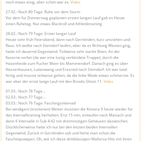
noch etwas eisig, aber schön war es.
Video
27.02.: Noch 80 Tage: Ruhe vor dem Sturm
Vor dem für Donnerstag geplanten ersten langen Lauf gab es Heute
einen Ruhetag. Nur etwas Blackroll und Athletiktraining.
28.02.: Noch 79 Tage: Erster langer Lauf
Heute sehr früh Feierabend, dann nach Gernlinden, kurz umziehen und:
Raus. Ich wollte nach Steindorf laufen, aber da es Richtung Westen ging,
hatte ich dauernd Gegenwind. Teilweise sehr starke Böen. An der
Kaserne vorbei (da war eine lustig verkleidete Truppe), durch die
Hasenheide zum Pucher Meer bis Mammendorf. Danach ging es über
Nassenhausen, Luttenwang und Eresried nach Steindorf. Ich war total
fertig und musste teilweise gehen, da die linke Wade etwas schmerzte. Es
war aber der erste lange Lauf mit den Brooks Ghost 11.
Video
01.03.: Noch 78 Tage…
02.03.: Noch 77 Tage…
03.03.: Noch 76 Tage: Faschingsintervall
Bei windigem (trockenen) Wetter mussten die Kinvara 9 heute wieder für
das Intervalltraining herhalten. Erst 15 min. einlaufen nach Maisach und
dann 6 Intervalle in Sub 4:42 mit dreiminütigen Gehäusen dazwischen.
Glücklicherweise hatte ich nur bei den letzten beiden Intervallen
Gegenwind. Zurück in Gernlinden sah und hörte man schon die
Faschingswägen. Oh, wie ich diese drittklassigen Mallorca-Hits mit ihren