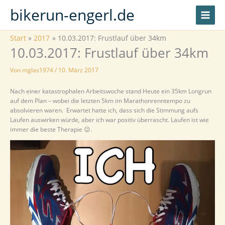
Zum
bikerun-engerl.de
Inhalt
springen
Start
2017
10.03.2017: Frustlauf über 34km
10.03.2017: Frustlauf über 34km
Von
mglas1974
/
10. März 2017
Nach einer katastrophalen Arbeitswoche stand Heute ein 35km Longrun
auf dem Plan – wobei die letzten 5km im Marathonrenntempo zu
absolvieren waren. Erwartet hatte ich, dass sich die Stimmung aufs
Laufen auswirken würde, aber ich war positiv überrascht. Laufen ist wie
immer die beste Therapie 😉.