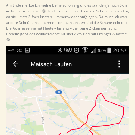
Am Ende merkte ich meine Beine schon arg und es standen ja noch 5km
im Renntempo bevor 😣. Leider mußte ich 2-3 mal die Schuhe neu binden,
da sie – trotz 3-fach-Knoten – immer wieder aufgingen. Da muss ich wohl
andere Schnürsenkel nehmen, denn ansonsten sind die Schuhe echt top.
Die Achillessehne hat Heute – bislang – gar keine Zicken gemacht.
Daheim gabs das wohlverdiente Muskel-Aktiv Bad mit Erdinger & Kaffee
😂.