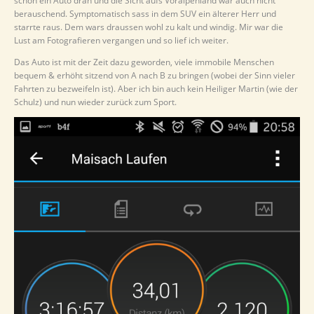
schon ein Auto dran und die Sicht aufs Voralpenland war auch nicht
berauschend. Symptomatisch sass in dem SUV ein älterer Herr und
starrte raus. Dem wars draussen wohl zu kalt und windig. Mir war die
Lust am Fotografieren vergangen und so lief ich weiter.
Das Auto ist mit der Zeit dazu geworden, viele immobile Menschen
bequem & erhöht sitzend von A nach B zu bringen (wobei der Sinn vieler
Fahrten zu bezweifeln ist). Aber ich bin auch kein Heiliger Martin (wie der
Schulz) und nun wieder zurück zum Sport.