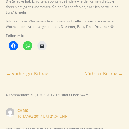
Die Strecke hab ich öfters spontan geändert – leider kamen die 35km
dann nicht ganz zusammen. Kleiner Rechenfehler, aber ich hatte keine
Lu(s/f)t mehr.
Jetzt kann das Wochenende kommen und vielleicht wird die nächste
Woche in der Arbeit angenehmer. Dreamer, Baby I’m a Dreamer 😂
Teilen mit:
←
Vorheriger Beitrag
Nächster Beitrag
→
4 Kommentare zu „10.03.2017: Frustlauf über 34km“
CHRIS
10. MÄRZ 2017 UM 21:04 UHR
Mei, was wunderts dich, so n Hindernis mitten auf der Straße.