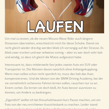
Um mal zu testen, ob die neuen Mizuno Wave Rider auch längere
Distanzen überstehen, entschied ich mich für diese Schuhe. Damit sie
nicht gleich wieder dreckig werden blieb ich vorrangig auf der Strasse. Es
blieb zwar trocken und war teilweise sonnig – aber es war doch sehr kalt
und windig, so dass ich gleich die Mütze aufgesetzt habe.
Interessant ist, dass mittlerweile fast jedes zweite Auto ein SUV oder
Transporter ist. Die Meisten davon natürlich ohne Anhängekupplung.
Wenn man selbst schon nicht sportlich ist, muss das halt das Auto
kompensierenes. Und die Idioten von der BMW Driving Academy, bei der
sie vornehmlich sichereres Fahren lernen sollen, rauschen nur so an
Einem vorbei. Da lernen sie doch bloß, ihr Auto besser ausreizen zu
können, um Andere zu bedrängen.
„Eigentlich“ wollte ich bei Kreuzholzhausen kurz Pause machen, um ein
Foto von der neu errichteten Aussichtsbank zu machen. Leider stand