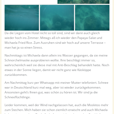
Da die Liegen vom Hotel nicht so toll sind, sind wir dann auch gleich
wieder hoch ins Zimmer. Mittags aß ich wieder den Papaya-Salat und
Michaela Fried Rice. Zum Ausruhen sind wir hoch auf unsere Terrasse –
man hat ja so einen Stress.
Nachmittags ist Michaela dann allein ins Wasser gegangen, da sie meine
Schnorchelmaske ausprobieren wollte. Ihre beschlägt immer so,
wahrscheinlich weil sie diese mal mit Anti-Beschlag behandelt hatte. Noch
etwas in der Sonne liegen, damit wir nicht ganz wie Käsköppe
zurückkommen.
Am Nachmittag kurz per Whatsapp mit meiner Mutter telefoniert. Schnee
war in Deutschland kurz mal weg, aber ist wieder zurückgekommen.
Ansonsten geht’s Ihnen gut, was schön zu hören ist. Wir sind ja die
Schneeflüchtlinge.
Leider kommen, weil der Wind nachgelassen hat, auch die Moskitos mehr
zum Stechen. Mich haben sie schon ziemlich erwischt und auch Michaela