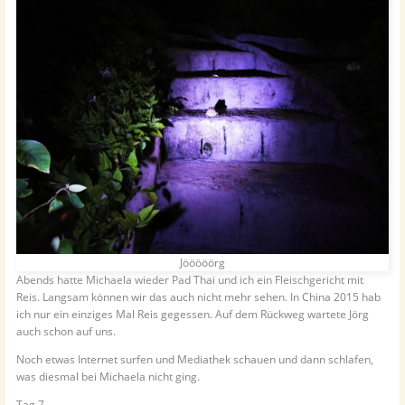
Jööööörg
Abends hatte Michaela wieder Pad Thai und ich ein Fleischgericht mit
Reis. Langsam können wir das auch nicht mehr sehen. In China 2015 hab
ich nur ein einziges Mal Reis gegessen. Auf dem Rückweg wartete Jörg
auch schon auf uns.
Noch etwas Internet surfen und Mediathek schauen und dann schlafen,
was diesmal bei Michaela nicht ging.
Tag 7