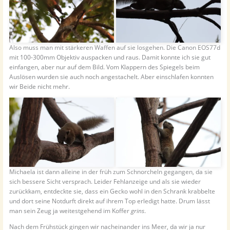
Also muss man mit stärkeren Waffen auf sie losgehen. Die Canon EOS77d
mit 100-300mm Objektiv auspacken und raus. Damit konnte ich sie gut
einfangen, aber nur auf dem Bild. Vom Klappern des Spiegels beim
Auslösen wurden sie auch noch angestachelt. Aber einschlafen konnten
wir Beide nicht mehr.
Michaela ist dann alleine in der früh zum Schnorcheln gegangen, da sie
sich bessere Sicht versprach. Leider Fehlanzeige und als sie wieder
zurückkam, entdeckte sie, dass ein Gecko wohl in den Schrank krabbelte
und dort seine Notdurft direkt auf ihrem Top erledigt hatte. Drum lässt
man sein Zeug ja weitestgehend im Koffer
grins
.
Nach dem Frühstück gingen wir nacheinander ins Meer, da wir ja nur