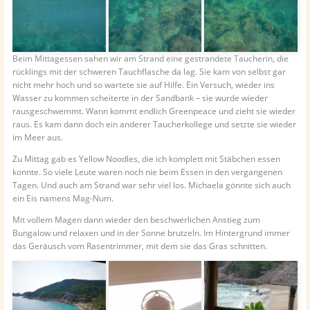
Beim Mittagessen sahen wir am Strand eine gestrandete Taucherin, die
rücklings mit der schweren Tauchflasche da lag. Sie kam von selbst gar
nicht mehr hoch und so wartete sie auf Hilfe. Ein Versuch, wieder ins
Wasser zu kommen scheiterte in der Sandbank – sie wurde wieder
rausgeschwemmt. Wann kommt endlich Greenpeace und zieht sie wieder
raus. Es kam dann doch ein anderer Taucherkollege und setzte sie wieder
im Meer aus.
Zu Mittag gab es Yellow Noodles, die ich komplett mit Stäbchen essen
konnte. So viele Leute waren noch nie beim Essen in den vergangenen
Tagen. Und auch am Strand war sehr viel los. Michaela gönnte sich auch
ein Eis namens Mag-Num.
Mit vollem Magen dann wieder den beschwerlichen Anstieg zum
Bungalow und relaxen und in der Sonne brutzeln. Im Hintergrund immer
das Geräusch vom Rasentrimmer, mit dem sie das Gras schnitten.