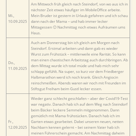
Am Mittwoch früh gleich nach Steindorf, von wo aus ich in
nächster Zeit etwas häufiger im MobileOffice arbeite.
Mi.,
Mein Bruder ist gestern in Urlaub gefahren und ich schau
10.09.2025
dann nach der Mama – und hab immer lecker
Mittagessen 🙂 Nachmittag noch etwas Aufräumen ums
Haus.
Auch am Donnerstag bin ich gleich am Morgen nach
Steindorf. Erstmal arbeiten und dann gab es wieder
Wurst zum Frühstück – mittlerweile eine Rarität. So kann
man einen chaotischen Arbeitstag auch durchbringen. Ab
Do.,
dem Mittag wurde ich total müde und hab mich sehr
11.09.2025
schlapp gefühlt. Na super, so kurz vor dem Friedberger
Halbmarathon werd ich noch krank. Gleich Angiocin
reinschmeißen. Abends waren wir noch mit Freunden im
Stiftsgut Freiham beim Gustl lecker essen.
Wieder ganz schlecht geschlafen – aber der Covid19-Test
war negativ. Danach hab ich auf dem Weg nach Steindorf
beim Bäcker leckere Semmeln mitgenommen. Dann
gemütlich mit Mama frühstücken. Danach hab ich im
Fr.,
Garten etwas gearbeitet. Dabei unseren neuen, netten
12.09.2025
Nachbarn kennen gelernt – bei seinem Vater hab ich
meinen Führerschein gemacht. Am Nachmittag daheim