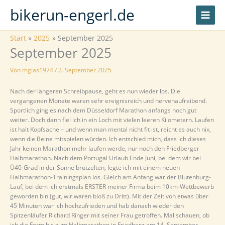
Zum
bikerun-engerl.de
Inhalt
springen
Start
2025
September 2025
September 2025
Von
mglas1974
/
2. September 2025
Nach der längeren Schreibpause, geht es nun wieder los. Die
vergangenen Monate waren sehr ereignisreich und nervenaufreibend.
Sportlich ging es nach dem Düsseldorf Marathon anfangs noch gut
weiter. Doch dann fiel ich in ein Loch mit vielen leeren Kilometern. Laufen
ist halt Kopfsache – und wenn man mental nicht fit ist, reicht es auch nix,
wenn die Beine mitspielen würden. Ich entschied mich, dass ich dieses
Jahr keinen Marathon mehr laufen werde, nur noch den Friedberger
Halbmarathon. Nach dem Portugal Urlaub Ende Juni, bei dem wir bei
Ü40-Grad in der Sonne brutzelten, legte ich mit einem neuen
Halbmarathon-Trainingsplan los. Gleich am Anfang war der Blutenburg-
Lauf, bei dem ich erstmals ERSTER meiner Firma beim 10km-Wettbewerb
geworden bin (gut, wir waren bloß zu Dritt). Mit der Zeit von etwas über
45 Minuten war ich hochzufrieden und hab danach wieder den
Spitzenläufer Richard Ringer mit seiner Frau getroffen. Mal schauen, ob
ich die Form bis zum Halbmarathon in Friedberg am 14. September