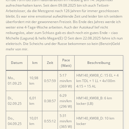
aufrechterhalten kann. Seit dem 09.08.2025 bin ich auch Teilzeit-
Arbeitsloser, da die Metzgerei nach 126 Jahren für immer geschlossen
bleibt. Es war eine emotional aufwühlende Zeit und leider bin ich seitdem
überfordert mit der gewonnenen Freizeit. Bis Ende des Jahres werde ich
weiter eine 4-Tage-Woche arbeiten. Auch der Autokauf lief nicht
reibungslos, aber zum Schluss gab es doch noch ein gutes Ende – ciao
Michelle (Laguna) & hello Megan(E) 🙂 Seit dem 22.08.2025 fahre ich nun
elektrisch. Die Scheichs und der Russe bekommen so kein (Benzin)Geld
mehr von mir.
Pace
Datum
km
Zeit
Beschreibung
(Watt)
5:17
HM140_KW08_C: 15 EL + 4
Mo.,
10,98
0:57:59
min/km
km TDL + 1 LL + 4x100m
01.09.25
km
(369 W)
4:15 + 15 AL
6:29
Di.,
6,01
HM140_KW08_B: 6 km
0:38:57
min/km
02.09.25
km
locker (LB)
(296 W)
5:31
Do.,
10,01
HM140_KW08_D: 10 km
0:55:12
min/km
04.09.25
km
locker
(365 W)