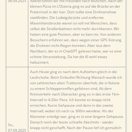
06.09.2025
Abend fuhren wir mit Freunden nach München. Nach der
kleinen Pizza im L’Osteria ging es auf die Brücke an der
Praterinsel in der Isar. Dort sollte eine Drohnenshow
stattfinden. Die Ludwigsbrücke und entfernte
Maximiliansbrücke waren so voll mit Menschen, dass
selbst die Straßenbahnen nicht mehr durchkamen. Wir
hatten eine gute Position, aber es kam nix. Von anderen
Besuchern erfuhren wir, dass wegen einer GPS-Störung
die Drohnen nicht fliegen konnten. Aber laut dem
Nachbarn, der es in ChatGPT gelesen hatte, war es eine
schöne Veranstaltung. Da hat die KI wohl etwas
halluziniert.
Auch Heute ging es nach dem Aufstehen gleich in die
Laufschuhe. Beim Einlaufen Richtung Maisach wurde ich
von zahlreichen alten Traktoren überholt, die in Kolone
zu einem Schleppertreffen gefahren sind. Ab dem
Kreisverkehr nach Überacker ging es in das erste 1km-
Intervall in 4:20er Pace. Ich konnte es knapp nicht
erreichen. Kurze Gehpause und dann in das zweite
Intervall, wobei ich nach ca. 600m wendete. Als der
Kilometer erledigt war, ging es in eine längere Gehpause.
Danach noch der letzte schnelle Abschnitt – wieder
So.,
knapp nicht geschafft. Nach der Pause lief ich gemütlich
07.09.2025