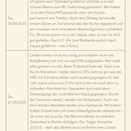
ich gleich nach Steindorf gefahren und hab erst mal
meiner Mama zum 80. Geburtstag gratuliert. Wir haben
noch den Feinschliff gemacht, aber sie musste
Sa.,
permanent ans Telefon. Nach dem Mittag kamen die
20.09.2025
ersten Gäste an. Auf einmal war die Küche rappelvoll und
wir mussten noch eine kleine Biertischgarnitur aufstellen.
Ca. 30 Leute waren es in der Spitze, aber es hat ihr sehr
gut gefallen. Nach 21 Uhr sind Michaela und ich nach
Hause gefahren – mit 2 Autos.
Leider konnte ich nicht richtig ausschlafen. Auch die
BodyBattery hat sich nur auf 53% aufgeladen. War wohl
alles gestern zu viel. Beim Frühstück kam der Start vom
Berlin Marathon – leider kann es RTL nicht so gut wie die
ARD. Ich bin dann selber zum Laufen gegangen. Es war
sehr warm schon um 9 Uhr und so bin ich nach dem zu
schnellen Abschnitt bis Überacker kurz nach dem
Ortsausgang das erste Mal ein Stück gegangen. Durch
So.,
die Fussmoos weiter, wieder mit Gehpausen. Auch auf
21.09.2025
dem letzten Abschnitt wieder eine Gehpause. Mit einem
6:40er-Schnitt kam ich total schweißgebadet daheim an –
ab unter die Dusche. Die RecoveryBoots an und den
Zieleinlauf in Berlin verfolgen. Der Sieger brauchte
2:02:15 – aber das Wetter muss in Berlin sehr schwül