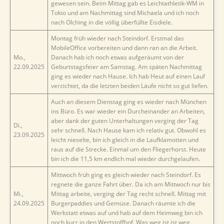
gewesen sein. Beim Mittag gab es Leichtathletik-WM in
Tokio und am Nachmittag sind Michaela und ich noch
nach Olching in die völlig überfüllte Eisdiele.
Montag früh wieder nach Steindorf. Erstmal das
MobileOffice vorbereiten und dann ran an die Arbeit.
Mo.,
Danach hab ich noch etwas aufgeräumt von der
22.09.2025
Geburtstagsfeier am Samstag. Am späten Nachmittag
ging es wieder nach Hause. Ich hab Heut auf einen Lauf
verzichtet, da die letzten beiden Läufe nicht so gut liefen.
Auch an diesem Dienstag ging es wieder nach München
ins Büro. Es war wieder ein Durcheinander an Arbeiten,
aber dank der guten Unterhaltungen verging der Tag
Di.,
sehr schnell. Nach Hause kam ich relativ gut. Obwohl es
23.09.2025
leicht nieselte, bin ich gleich in die Laufklamotten und
raus auf die Strecke. Einmal um den Fliegerhorst. Heute
bin ich die 11,5 km endlich mal wieder durchgelaufen.
Mittwoch früh ging es gleich wieder nach Steindorf. Es
regnete die ganze Fahrt über. Da ich am Mittwoch nur bis
Mi.,
Mittag arbeite, verging der Tag recht schnell. Mittag mit
24.09.2025
Burgerpaddies und Gemüse. Danach räumte ich die
Werkstatt etwas auf und hab auf dem Heimweg bin ich
noch kurz in den Wertstoffhof. Was weg ist ist weg.