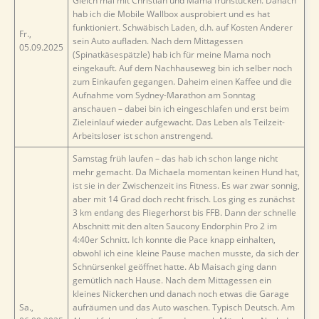
Gleich mal mit Christian und Mama frühstücken. Danach
hab ich die Mobile Wallbox ausprobiert und es hat
funktioniert. Schwäbisch Laden, d.h. auf Kosten Anderer
Fr.,
sein Auto aufladen. Nach dem Mittagessen
05.09.2025
(Spinatkäsespätzle) hab ich für meine Mama noch
eingekauft. Auf dem Nachhauseweg bin ich selber noch
zum Einkaufen gegangen. Daheim einen Kaffee und die
Aufnahme vom Sydney-Marathon am Sonntag
anschauen – dabei bin ich eingeschlafen und erst beim
Zieleinlauf wieder aufgewacht. Das Leben als Teilzeit-
Arbeitsloser ist schon anstrengend.
Samstag früh laufen – das hab ich schon lange nicht
mehr gemacht. Da Michaela momentan keinen Hund hat,
ist sie in der Zwischenzeit ins Fitness. Es war zwar sonnig,
aber mit 14 Grad doch recht frisch. Los ging es zunächst
3 km entlang des Fliegerhorst bis FFB. Dann der schnelle
Abschnitt mit den alten Saucony Endorphin Pro 2 im
4:40er Schnitt. Ich konnte die Pace knapp einhalten,
obwohl ich eine kleine Pause machen musste, da sich der
Schnürsenkel geöffnet hatte. Ab Maisach ging dann
gemütlich nach Hause. Nach dem Mittagessen ein
kleines Nickerchen und danach noch etwas die Garage
Sa.,
aufräumen und das Auto waschen. Typisch Deutsch. Am