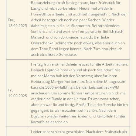
Bettanziehungskraft besiegt hatte, kurz Frühstück für
Lucky und mich vorbereiten. Heute mal wieder im
HomeOffice arbeiten, ist auch sehr ungewohnt. Nach der
Do.,
Arbeit besorgte ich noch ein paar Sachen. Wieder
18.09.2025
daheim gleich in die Laufklamotten. Bei strahlendem
Sonnenschein und warmen Temperaturen lief ich nach
Maisach und von dort wieder zurück. Der linke
Oberschenkel schmerzte noch etwas, was aber auch an
dem Tape-Band liegen könnte. Nach 7km brauchte ich
auch eine kurze Gehpause.
Freitag früh erstmal daheim etwas für die Arbeit machen.
Danach Laptop einpacken und ab nach Steindorf. Mit
meiner Mama hab ich den Vormittag über für ihren
Geburtstag Morgen vorbereitet. Nach dem Mittagessen
kurz die 5000m-Halbfinals bei der Leichtathletik-WM
Fr.,
anschauen. Bei sommerlichen Temperaturen bin ich mal
19.09.2025
wieder eine Runde in der Heimat. Es war zwar schön,
aber ich war fix und fertig. Große Teile der Strecke bin ich
gegangen. Es war trotzdem sehr schön. Nach dem
Duschen wieder weiter herrichten und Kartoffeln für den
Kartoffelsalat schälen.
Leider sehr schlecht geschlafen. Nach dem Frühstück bin