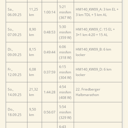
5:21
Sa.,
11,25
HM140_KW09_A: 3 km EL +
1:00:14
min/km
06.09.25
km
3 km TDL + 5 km AL
(367 W)
5:30
So.,
8,90
HM140_KW09_C: 15 EL +
0:48:53
min/km
07.09.25
km
3×1 km 4:20 + 15 AL
(359 W)
6:06
Di.,
8,15
HM140_KW09_B: 6 km
0:49:44
min/km
09.09.25
km
locker
(318 W)
6:15
Fr.,
6,08
HM140_KW09_D: 6 km
0:37:59
min/km
12.09.25
km
locker
(304 W)
4:54
So.,
21,32
22. Friedberger
1:44:28
min/km
14.09.25
km
Halbmarathon
(408 W)
5:54
Do.,
9,50
0:56:07
min/km
18.09.25
km
(329 W)
6:43