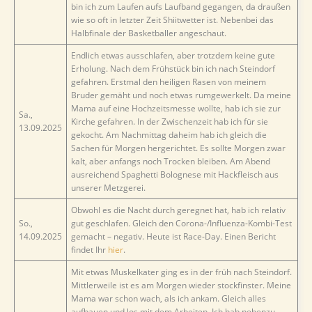
bin ich zum Laufen aufs Laufband gegangen, da draußen
wie so oft in letzter Zeit Shiitwetter ist. Nebenbei das
Halbfinale der Basketballer angeschaut.
Endlich etwas ausschlafen, aber trotzdem keine gute
Erholung. Nach dem Frühstück bin ich nach Steindorf
gefahren. Erstmal den heiligen Rasen von meinem
Bruder gemäht und noch etwas rumgewerkelt. Da meine
Mama auf eine Hochzeitsmesse wollte, hab ich sie zur
Sa.,
Kirche gefahren. In der Zwischenzeit hab ich für sie
13.09.2025
gekocht. Am Nachmittag daheim hab ich gleich die
Sachen für Morgen hergerichtet. Es sollte Morgen zwar
kalt, aber anfangs noch Trocken bleiben. Am Abend
ausreichend Spaghetti Bolognese mit Hackfleisch aus
unserer Metzgerei.
Obwohl es die Nacht durch geregnet hat, hab ich relativ
So.,
gut geschlafen. Gleich den Corona-/Influenza-Kombi-Test
14.09.2025
gemacht – negativ. Heute ist Race-Day. Einen Bericht
findet Ihr
hier
.
Mit etwas Muskelkater ging es in der früh nach Steindorf.
Mittlerweile ist es am Morgen wieder stockfinster. Meine
Mama war schon wach, als ich ankam. Gleich alles
aufbauen und los mit dem Arbeiten. Ich hab nebenzu,