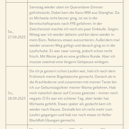
Samstag wieder oben im Quarantäne-Zimmer
gefrühstückt. Dabei kam die Kanu-WM aus Shanghai. Da
es Michaela nicht besser ging, ist sie in die
Bereitschaftspraxis nach FFB gefahren. In der
Zwischenzeit machte ich noch ein paar Einkäufe. Gegen
Sa.,
Mittag war ich wieder daheim und bin dann wieder in
27.09.2025
mein Büro. Nebenzu etwas aussortieren. Außerdem mal
wieder unseren Weg gefegt und danach ging es in die
Laufschuhe. Es war zwar sonnig, jedoch schon recht
frisch. Mit Weste gab es eine größere Runde. Aber ich
musste zweimal eine längere Gehpause einlegen.
Da ich ja gestern schon Laufen war, hab ich nach dem
Frühstück meine Bügelwäsche gemacht. Danach ab in
die Krachlederne und zusammen mit meiner Tante bin
ich zur Geburtstagsfeier meiner Mama gefahren. Hab
So.,
mich natürlich davor auf Corona getestet – immer noch
28.09.2025
negativ 🙂 Es war ein schöner Tag, aber leider hat
Michaela gefehlt. Etwas später als gedacht kam ich
wieder nach Hause. Deshalb bin ich nicht mehr zum
Laufen gegangen und hab nur noch etwas im Keller
BlackRoll-Übungen gemacht.