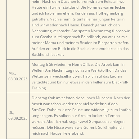
heim. Nach dem Duschen fuhren wir zum Reitstall, wo
Heute ein Turnier stattfand. Die Pommes waren lecker
und ich hab einen ehem. Kunden aus Hofhegnenberg
getroffen. Nach einem Reitunfall einer jungen Reiterin
sind wir wieder nach Hause. Danach gemütlich den
Nachmittag verbracht. Am späten Nachmittag fuhren wir
zum Gasthaus Ittlinger nach Baindlkirch, wo wir uns mit
meiner Mama und meinem Bruder im Biergarten trafen.
Auf den ersten Blick in die Speisekarte entdeckte ich das
Backhendl. Lecker.
Montag früh wieder im HomeOffice. Die Arbeit kam in
Wellen. Am Nachmittag noch zum Wertstoffhof. Da das
Mo.,
Wetter sehr wechselhaft war, hab ich auf das Laufen
08.09.2025
verzichtet und bin nur etwas in den Keller zum Blackroll-
Training.
Dienstag früh im tiefsten Nebel nach München. Nach der
Arbeit war schon wieder sehr viel Verkehr auf den
Straßen. Daheim kurze Pause und widerwillig zum Laufen
Di.,
umgezogen. Es sollten nur 6km im lockeren Tempo
09.09.2025
werden. Aber ich hab sogar zwei Gehpausen einlegen
müssen. Die Füsse waren wie Gummi. So kämpfte ich
mich nach Hause. Feierabend.