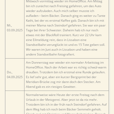
Mittwoch vormittag wieder im HomeOffice. Am Mittag
bin ich zunächst nach Freising gefahren, um das Auto
wieder aufzuladen. Auch mich selber musste ich
aufladen – beim Bäcker. Danach ging es weiter zu Tante
Kathi, bei der es erstmal Kaffee gab. Danach bin ich mit
Mi.,
meiner Mama nach Steindorf gefahren. Sie war ein paar
03.09.2025
Tage bei ihrer Schwester. Daheim hab ich nur noch
etwas mit der BlackRoll trainiert. Kurz vor 22 Uhr kam
eine Eilmeldung rein, dass in Lissabon eine
Standseilbahn verunglückt ist und es 15 Tote geben soll.
Wir waren im Juni auch in Lissabon und haben eine
andere Standseilbahn fotografiert.
Am Donnerstag war wieder ein normaler Arbeitstag im
HomeOffice. Nach der Arbeit war es richtig schwül-warm
Do.,
draußen. Trotzdem bin ich erstmal eine Runde gelaufen.
04.09.2025
Es lief sehr gut, aber ein kurzer Bergsprint bei der
Meridian-Brücke zog mir dann doch den Stecker. Am
Abend gab es ein riesiges Gewitter.
Normalerweise wäre Heute der erste Freitag nach dem
Urlaub in der Metzgerei. Aber jetzt ist da nix mehr.
Trotzdem bin ich in der früh nach Steindorf gefahren. Auf
dem Weg hab ich noch beim Bäcker Semmeln geholt.