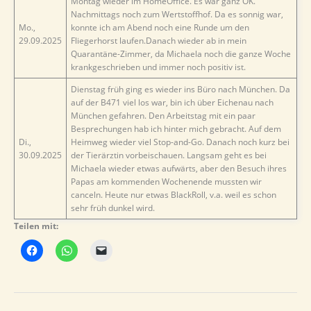
Montag wieder im HomeOffice. Es war ganz OK.
Nachmittags noch zum Wertstoffhof. Da es sonnig war,
Mo.,
konnte ich am Abend noch eine Runde um den
29.09.2025
Fliegerhorst laufen.Danach wieder ab in mein
Quarantäne-Zimmer, da Michaela noch die ganze Woche
krankgeschrieben und immer noch positiv ist.
Dienstag früh ging es wieder ins Büro nach München. Da
auf der B471 viel los war, bin ich über Eichenau nach
München gefahren. Den Arbeitstag mit ein paar
Besprechungen hab ich hinter mich gebracht. Auf dem
Di.,
Heimweg wieder viel Stop-and-Go. Danach noch kurz bei
30.09.2025
der Tierärztin vorbeischauen. Langsam geht es bei
Michaela wieder etwas aufwärts, aber den Besuch ihres
Papas am kommenden Wochenende mussten wir
canceln. Heute nur etwas BlackRoll, v.a. weil es schon
sehr früh dunkel wird.
Teilen mit: