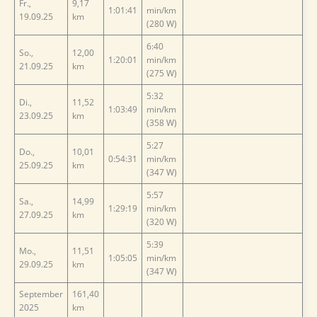
Fr.,
9,17
1:01:41
min/km
19.09.25
km
(280 W)
6:40
So.,
12,00
1:20:01
min/km
21.09.25
km
(275 W)
5:32
Di.,
11,52
1:03:49
min/km
23.09.25
km
(358 W)
5:27
Do.,
10,01
0:54:31
min/km
25.09.25
km
(347 W)
5:57
Sa.,
14,99
1:29:19
min/km
27.09.25
km
(320 W)
5:39
Mo.,
11,51
1:05:05
min/km
29.09.25
km
(347 W)
September
161,40
2025
km