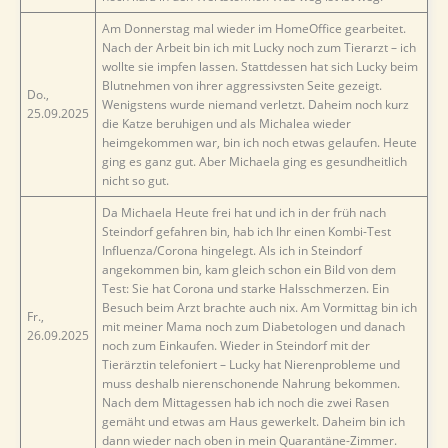
Am Donnerstag mal wieder im HomeOffice gearbeitet.
Nach der Arbeit bin ich mit Lucky noch zum Tierarzt – ich
wollte sie impfen lassen. Stattdessen hat sich Lucky beim
Blutnehmen von ihrer aggressivsten Seite gezeigt.
Do.,
Wenigstens wurde niemand verletzt. Daheim noch kurz
25.09.2025
die Katze beruhigen und als Michalea wieder
heimgekommen war, bin ich noch etwas gelaufen. Heute
ging es ganz gut. Aber Michaela ging es gesundheitlich
nicht so gut.
Da Michaela Heute frei hat und ich in der früh nach
Steindorf gefahren bin, hab ich Ihr einen Kombi-Test
Influenza/Corona hingelegt. Als ich in Steindorf
angekommen bin, kam gleich schon ein Bild von dem
Test: Sie hat Corona und starke Halsschmerzen. Ein
Besuch beim Arzt brachte auch nix. Am Vormittag bin ich
Fr.,
mit meiner Mama noch zum Diabetologen und danach
26.09.2025
noch zum Einkaufen. Wieder in Steindorf mit der
Tierärztin telefoniert – Lucky hat Nierenprobleme und
muss deshalb nierenschonende Nahrung bekommen.
Nach dem Mittagessen hab ich noch die zwei Rasen
gemäht und etwas am Haus gewerkelt. Daheim bin ich
dann wieder nach oben in mein Quarantäne-Zimmer.