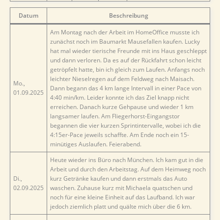
Datum
Beschreibung
Am Montag nach der Arbeit im HomeOffice musste ich
zunächst noch im Baumarkt Mausefallen kaufen. Lucky
hat mal wieder tierische Freunde mit ins Haus geschleppt
und dann verloren. Da es auf der Rückfahrt schon leicht
getröpfelt hatte, bin ich gleich zum Laufen. Anfangs noch
leichter Nieselregen auf dem Feldweg nach Maisach.
Mo.,
Dann begann das 4 km lange Intervall in einer Pace von
01.09.2025
4:40 min/km. Leider konnte ich das Ziel knapp nicht
erreichen. Danach kurze Gehpause und wieder 1 km
langsamer laufen. Am Fliegerhorst-Eingangstor
begannen die vier kurzen Sprintintervalle, wobei ich die
4:15er-Pace jeweils schaffte. Am Ende noch ein 15-
minütiges Auslaufen. Feierabend.
Heute wieder ins Büro nach München. Ich kam gut in die
Arbeit und durch den Arbeitstag. Auf dem Heimweg noch
Di.,
kurz Getränke kaufen und dann erstmals das Auto
02.09.2025
waschen. Zuhause kurz mit Michaela quatschen und
noch für eine kleine Einheit auf das Laufband. Ich war
jedoch ziemlich platt und quälte mich über die 6 km.