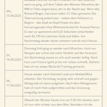
wenn es ging, auf dem Tablet den Männer-Marathon der
WM in Tokio angeschaut, der in der Nacht war. Mein Idol,
Mo.,
Richard Ringer, hat einen tollen 13. Platz gemacht. Die
15.09.2025
Überraschung jedoch war – neben dem Fehlstart zu
Beginn – das Kopf-an-Kopf-Finale mit dem
hervorragenden Vize-Weltmeistertitel für Amanal Petros.
Es war so spannend und 0,03 Sekunden entschieden
nach 42,195 km zwischen Gold und Silber. Am
Nachmittag wieder weiter arbeiten und ab nach Hause.
Dienstag früh ging es wieder nach München. Auch am
Morgen war schon viel mehr Verkehr auf den Strassen.
Di.,
Am Nachmittag staute es sich auch wieder heftig. Noch
16.09.2025
kurz zum Friseur (geht ja bei mir relativ schnell). Daheim
hab ich nur etwas Blackroll-Training gemacht.
Heute wieder nach Steindorf und vom MobileOffice
arbeiten. Der Vormittag verging sehr schnell und gegen
Mi.,
Mittag hab ich dann aufgehört. Nach dem Mittagessen
17.09.2025
hab ich noch Holz aufgerichtet und das Grünzeug
endgültig verräumt.
Obwohl der Wecker heute erst um 5:30 Uhr läutete, kam
ich nur sehr schwer aus dem Bett. Nachdem ich die