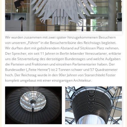
Wir wurden zusammen mit zwei später hinzugekommenen Besuchern
von unserem „Führer“ in die Besuchertribüne des Reichstags begleitet.
Wir durften dort mit gebührendem Abstand auf Sitzkissen Platz nehmen.
Der Sprecher, ein seit 11 Jahren in Berlin lebender Venezuelaner, erklärte
uns die Sitzverteilung des derzeitigen Bundestages und welche Aufgaben
die Parteien und Fraktionen und einzelnen Parlamentarier haben. Der
Bundesadler („Fette Henne“) ist 2 Tonnen schwer und 57 Quadratmeter
hoch. Der Reichstag wurde in den 90er Jahren von Stararchitekt Foster
komplett umgebaut mit einer einzigartigen Architektur.