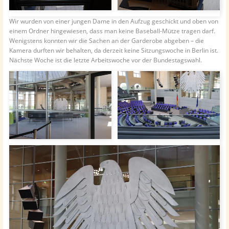
Wir wurden von einer jungen Dame in den Aufzug geschickt und oben von
einem Ordner hingewiesen, dass man keine Baseball-Mütze tragen darf.
Wenigstens konnten wir die Sachen an der Garderobe abgeben – die
Kamera durften wir behalten, da derzeit keine Sitzungswoche in Berlin ist.
Nächste Woche ist die letzte Arbeitswoche vor der Bundestagswahl.