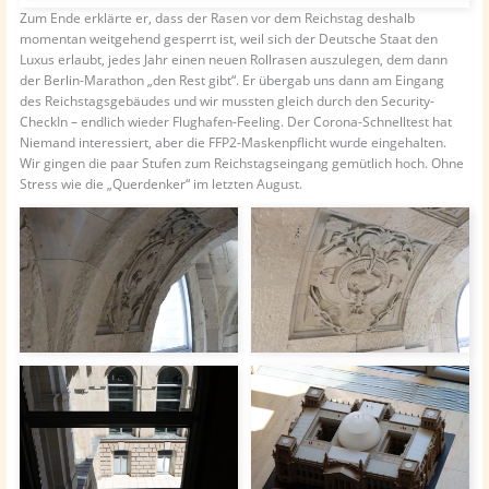
Zum Ende erklärte er, dass der Rasen vor dem Reichstag deshalb
momentan weitgehend gesperrt ist, weil sich der Deutsche Staat den
Luxus erlaubt, jedes Jahr einen neuen Rollrasen auszulegen, dem dann
der Berlin-Marathon „den Rest gibt“. Er übergab uns dann am Eingang
des Reichstagsgebäudes und wir mussten gleich durch den Security-
CheckIn – endlich wieder Flughafen-Feeling. Der Corona-Schnelltest hat
Niemand interessiert, aber die FFP2-Maskenpflicht wurde eingehalten.
Wir gingen die paar Stufen zum Reichstagseingang gemütlich hoch. Ohne
Stress wie die „Querdenker“ im letzten August.