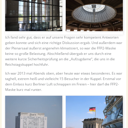
Ich fand sehr gut, dass er auf unsere Fragen sehr kompetent Antworten
geben konnte und sich eine richtige Diskussion ergab. Und außerdem war
der Plenarsaal äußerst angenehm klimatisiert, so war die FFP2-Maske
keine so große Belastung. Abschließend übergab er uns durch eine
weitere kurze Sicherheitsprüfung an die „Aufzugdame“, die uns in die
Reichstagskuppel hochfuhr.
Ich war 2013 mal Abends oben, aber heute war etwas besonderes. Es war
taghell, extrem heiß und vielleicht 15 Besucher in der Kuppel. Erstmal vor
dem Einlass kurz Berliner Luft schnappen im Freien – hier darf die FFP2-
Maske kurz mal runter.