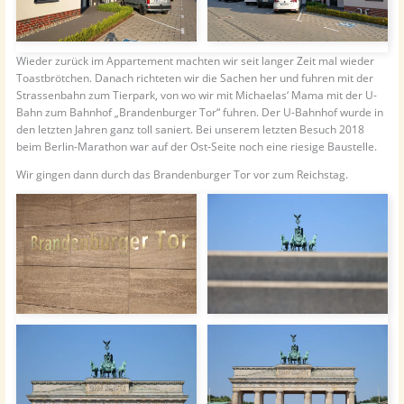
Wieder zurück im Appartement machten wir seit langer Zeit mal wieder
Toastbrötchen. Danach richteten wir die Sachen her und fuhren mit der
Strassenbahn zum Tierpark, von wo wir mit Michaelas‘ Mama mit der U-
Bahn zum Bahnhof „Brandenburger Tor“ fuhren. Der U-Bahnhof wurde in
den letzten Jahren ganz toll saniert. Bei unserem letzten Besuch 2018
beim Berlin-Marathon war auf der Ost-Seite noch eine riesige Baustelle.
Wir gingen dann durch das Brandenburger Tor vor zum Reichstag.